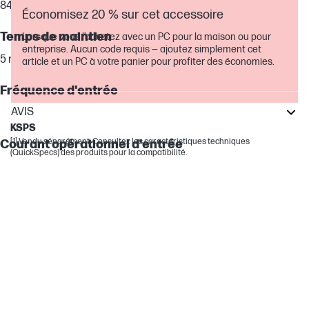
84 % min à 115 V CA/230 V CA à 9 V/3 A;
Économisez 20 % sur cet accessoire
Temps de maintien
Lorsque vous l’achetez avec un PC pour la maison ou pour
entreprise. Aucun code requis — ajoutez simplement cet
5 ms à 115 V CA en entrée
article et un PC à votre panier pour profiter des économies.
Fréquence d'entrée
AVIS
47-63 Hz
KSPS
[1] Vendu séparément. Consultez les caractéristiques techniques
Courant opérationnel d'entrée
(QuickSpecs) des produits pour la compatibilité.
1,7 A à 90 V CA max
Limite de courant de sortie
5 A max
Protection contre la surtension
20 V : 29 V
Capacité de l'alimentation