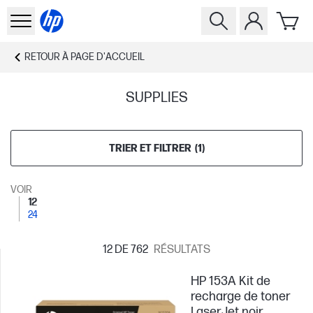
RETOUR À
PAGE D'ACCUEIL
SUPPLIES
TRIER ET FILTRER
(
1
)
VOIR
12
24
12
DE 762
RÉSULTATS
HP 153A Kit de
recharge de toner
LaserJet noir