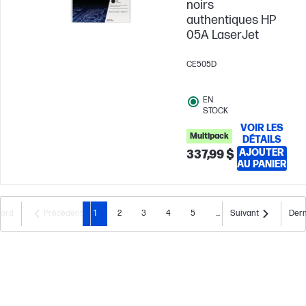
noirs
authentiques HP
05A LaserJet
CE505D
EN
STOCK
VOIR LES
Multipack
DÉTAILS
AJOUTER
337,99 $
AU PANIER
bord
Précédent
1
2
3
4
5
...
Suivant
Dern