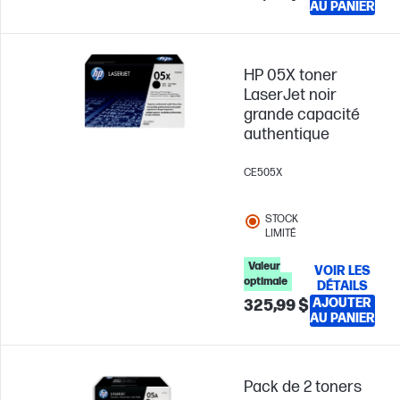
AU PANIER
HP 05X toner
LaserJet noir
grande capacité
authentique
CE505X
STOCK
LIMITÉ
Valeur
VOIR LES
optimale
DÉTAILS
AJOUTER
325,99 $
AU PANIER
Pack de 2 toners