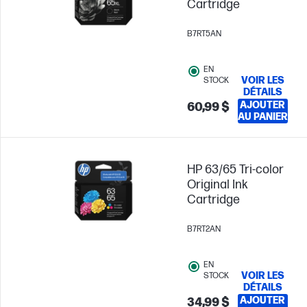
Cartridge
B7RT5AN
EN
VOIR LES
STOCK
DÉTAILS
AJOUTER
60,99 $
AU PANIER
HP 63/65 Tri-color
Original Ink
Cartridge
B7RT2AN
EN
VOIR LES
STOCK
DÉTAILS
AJOUTER
34,99 $