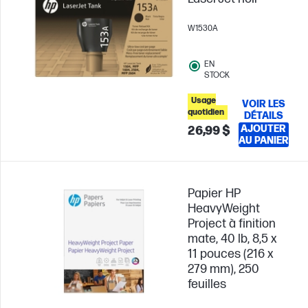
W1530A
EN
STOCK
Usage
VOIR LES
quotidien
DÉTAILS
AJOUTER
26,99 $
AU PANIER
Papier HP
HeavyWeight
Project à finition
mate, 40 lb, 8,5 x
11 pouces (216 x
279 mm), 250
feuilles