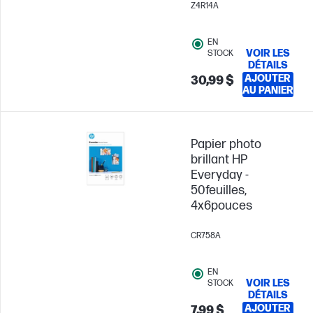
Z4R14A
EN
VOIR LES
STOCK
DÉTAILS
AJOUTER
30,99 $
AU PANIER
Papier photo
brillant HP
Everyday -
50feuilles,
4x6pouces
CR758A
EN
VOIR LES
STOCK
DÉTAILS
AJOUTER
7,99 $