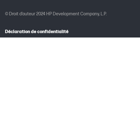
© Droit d’auteur 2024 HP Development Company, L.P.
Déclaration de confidentialité
Avis sur les droits relatifs aux données personnelles
L’utilisation de ce site signifie que vous en acceptez les
conditions
Conditions générales de vente et de service
HP Canada Cie, 5150 Spectrum Way, Mississauga, ON L4W 5G2
Les prix promotionnels, y compris les codes de rabais, ne peuvent