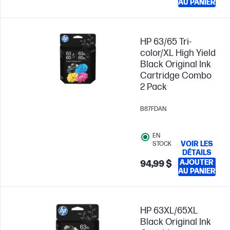
AU PANIER
HP 63/65 Tri-
color/XL High Yield
Black Original Ink
Cartridge Combo
2 Pack
B87FDAN
EN
VOIR LES
STOCK
DÉTAILS
AJOUTER
94,99 $
AU PANIER
HP 63XL/65XL
Black Original Ink