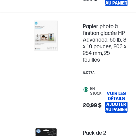
AU PANIER
Papier photo à
finition glacée HP
Advanced, 65 lb, 8
x 10 pouces, 203 x
254 mm, 25
feuilles
6J777A
EN
VOIR LES
STOCK
DÉTAILS
AJOUTER
20,99 $
AU PANIER
Pack de 2