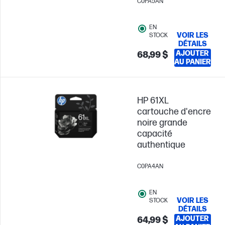
C0PA5AN
EN
VOIR LES
STOCK
DÉTAILS
AJOUTER
68,99 $
AU PANIER
HP 61XL
cartouche d'encre
noire grande
capacité
authentique
C0PA4AN
EN
VOIR LES
STOCK
DÉTAILS
AJOUTER
64,99 $