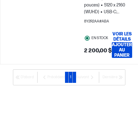
pouces)
5120 x 2160
(WUHD)
USB-C;
DisplayPort; Thunderbolt
8Y2R2AA#ABA
VOIR LES
EN STOCK
DÉTAILS
AJOUTER
2 200,00 $
AU
PANIER
D’abord
Précédent
1
Suivant
Dernière