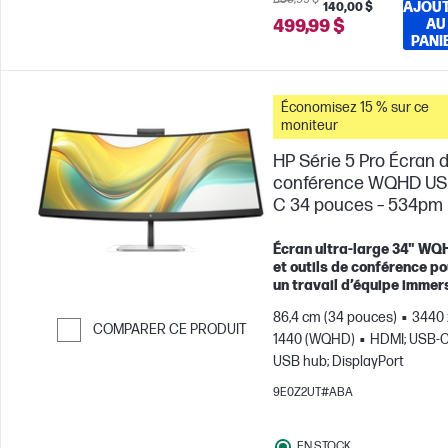
AJOU
140,00 $
499,99 $
AU
PANI
Économisez 15 % sur ce
moniteur
HP Série 5 Pro Écran 
conférence WQHD US
C 34 pouces – 534pm
Écran ultra‑large 34" WQ
et outils de conférence po
un travail d’équipe immers
86,4 cm (34 pouces)
3440 
COMPARER CE PRODUIT
1440 (WQHD)
HDMI; USB-C
Passer pour comparer
USB hub; DisplayPort
9E0Z2UT#ABA
EN STOCK