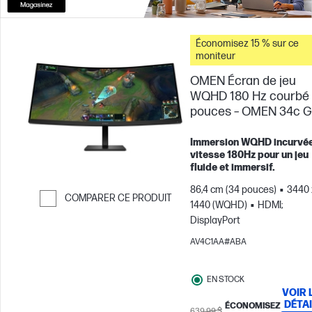
Économisez 15 % sur ce
moniteur
OMEN Écran de jeu
WQHD 180 Hz courbé
pouces – OMEN 34c G
Immersion WQHD incurvée
vitesse 180Hz pour un jeu
fluide et immersif.
86,4 cm (34 pouces)
3440 
COMPARER CE PRODUIT
1440 (WQHD)
HDMI;
Passer pour comparer
DisplayPort
AV4C1AA#ABA
EN STOCK
VOIR 
DÉTA
ÉCONOMISEZ
639,99 $