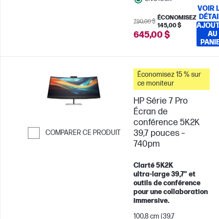
VOIR 
DÉTAI
ÉCONOMISEZ
790,00 $
AJOU
145,00 $
645,00 $
AU
PANI
Économisez 15 % sur
ce moniteur
HP Série 7 Pro
Écran de
conférence 5K2K
39,7 pouces –
COMPARER CE PRODUIT
740pm
Passer pour comparer
Clarté 5K2K
ultra‑large 39,7" et
outils de conférence
pour une collaboration
immersive.
100,8 cm (39,7