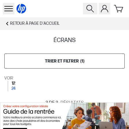
RETOUR À
PAGE D'ACCUEIL
ÉCRANS
TRIER ET FILTRER
(
1
)
VOIR
12
24
3
DE 3
RÉSULTATS