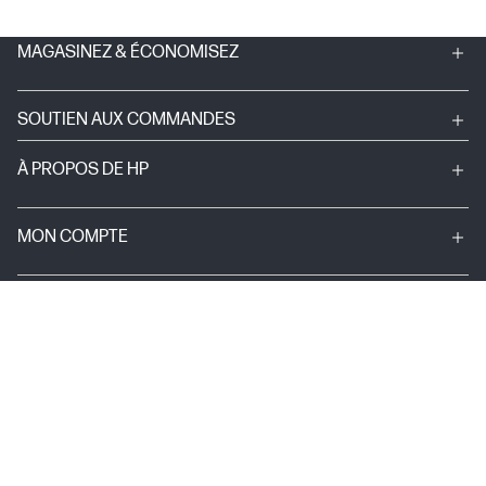
MAGASINEZ & ÉCONOMISEZ
SOUTIEN AUX COMMANDES
À PROPOS DE HP
MON COMPTE
PROGRAMMES & NOUVELLES
LIENS UTILES
© Droit d’auteur 2024 HP Development Company, L.P.