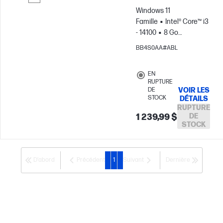
Windows 11
Passer pour comparer
Famille
Intel® Core™ i3
- 14100
8 Go
RAM
512 Go Disque
BB4S0AA#ABL
SSD
Carte graphique
Intel® UHD
EN
RUPTURE
DE
VOIR LES
STOCK
DÉTAILS
RUPTURE
1 239,99 $
DE
STOCK
D’abord
Précédent
1
Suivant
Dernière