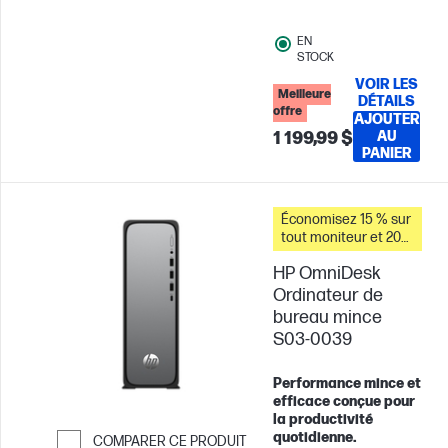
SSD
23.8"
FHD
Carte graphique
EN
Intel® UHD
STOCK
VOIR LES
Meilleure
DÉTAILS
offre
AJOUTER
1 199,99 $
AU
PANIER
Économisez 15 % sur
tout moniteur et 20
% sur les accessoires
HP OmniDesk
pour PC lorsque vous
achetez ce PC.
Ordinateur de
bureau mince
S03-0039
Performance mince et
efficace conçue pour
la productivité
quotidienne.
COMPARER CE PRODUIT