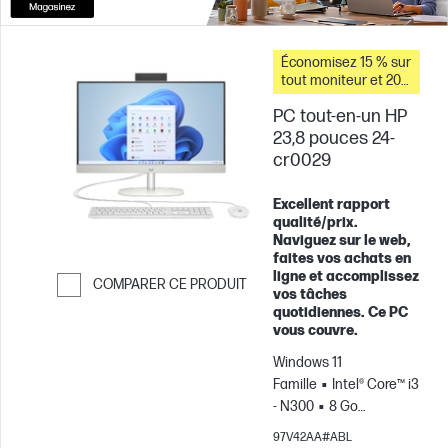
Économisez 15 % sur
tout moniteur et 20
% sur les
PC tout-en-un HP
accessoires pour PC
lorsque vous
23,8 pouces 24-
achetez ce PC.
cr0029
Excellent rapport
qualité/prix.
Naviguez sur le web,
faites vos achats en
ligne et accomplissez
COMPARER CE PRODUIT
vos tâches
quotidiennes. Ce PC
Passer pour comparer
vous couvre.
Windows 11
Famille
Intel® Core™ i3
- N300
8 Go
RAM
512 Go Disque
97V42AA#ABL