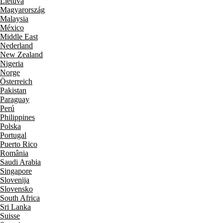
Lietuva
Magyarország
Malaysia
México
Middle East
Nederland
New Zealand
Nigeria
Norge
Österreich
Pakistan
Paraguay
Perú
Philippines
Polska
Portugal
Puerto Rico
România
Saudi Arabia
Singapore
Slovenija
Slovensko
South Africa
Sri Lanka
Suisse