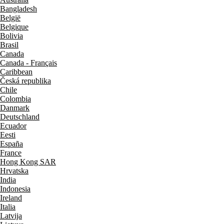
Bangladesh
België
Belgique
Bolivia
Brasil
Canada
Canada - Français
Caribbean
Česká republika
Chile
Colombia
Danmark
Deutschland
Ecuador
Eesti
España
France
Hong Kong SAR
Hrvatska
India
Indonesia
Ireland
Italia
Latvija