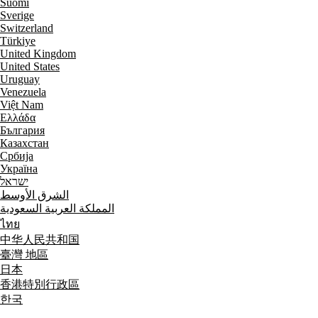
Suomi
Sverige
Switzerland
Türkiye
United Kingdom
United States
Uruguay
Venezuela
Việt Nam
Ελλάδα
България
Казахстан
Србија
Україна
ישראל
الشرق الأوسط
المملكة العربية السعودية
ไทย
中华人民共和国
臺灣 地區
日本
香港特別行政區
한국