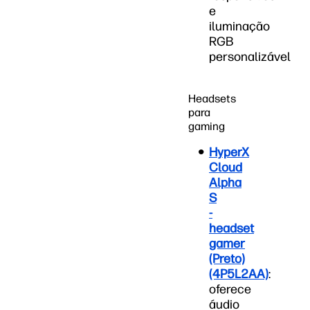
e
iluminação
RGB
personalizável
Headsets
para
gaming
HyperX
Cloud
Alpha
S
-
headset
gamer
(Preto)
(4P5L2AA)
:
oferece
áudio