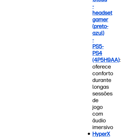
-
headset
gamer
(preto-
azul)
-
PS5-
PS4
(4P5H9AA)
:
oferece
conforto
durante
longas
sessões
de
jogo
com
áudio
imersivo
HyperX