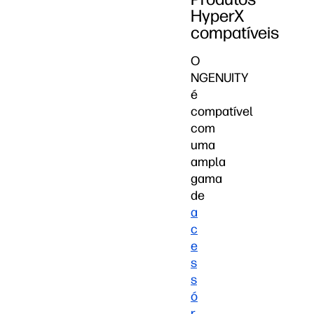
HyperX
compatíveis
O
NGENUITY
é
compatível
com
uma
ampla
gama
de
a
c
e
s
s
ó
r