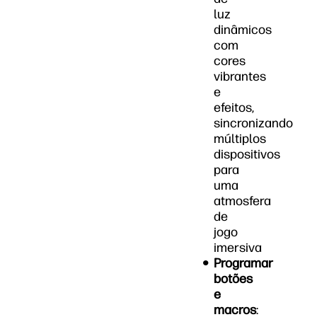
luz
dinâmicos
com
cores
vibrantes
e
efeitos,
sincronizando
múltiplos
dispositivos
para
uma
atmosfera
de
jogo
imersiva
Programar
botões
e
macros
: