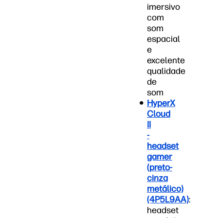
imersivo
com
som
espacial
e
excelente
qualidade
de
som
HyperX
Cloud
II
-
headset
gamer
(preto-
cinza
metálico)
(4P5L9AA)
:
headset