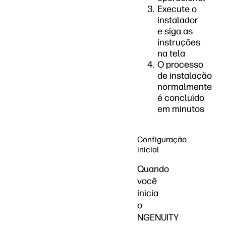
Execute o
instalador
e siga as
instruções
na tela
O processo
de instalação
normalmente
é concluído
em minutos
Configuração
inicial
Quando
você
inicia
o
NGENUITY