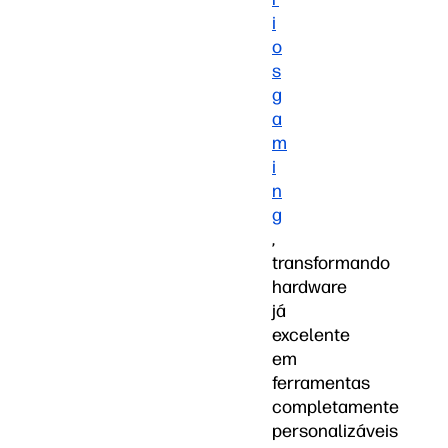
i
o
s
g
a
m
i
n
g
,
transformando
hardware
já
excelente
em
ferramentas
completamente
personalizáveis