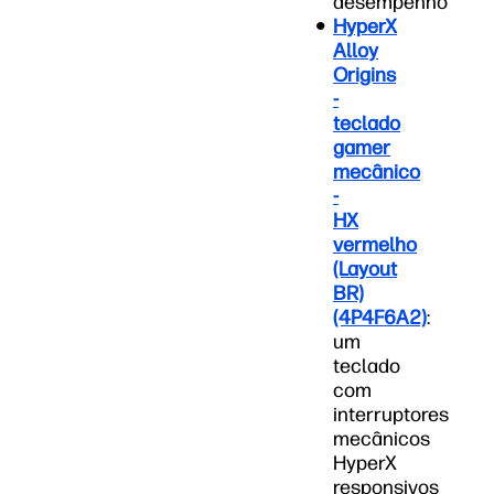
desempenho
HyperX
Alloy
Origins
-
teclado
gamer
mecânico
-
HX
vermelho
(Layout
BR)
(4P4F6A2)
:
um
teclado
com
interruptores
mecânicos
HyperX
responsivos