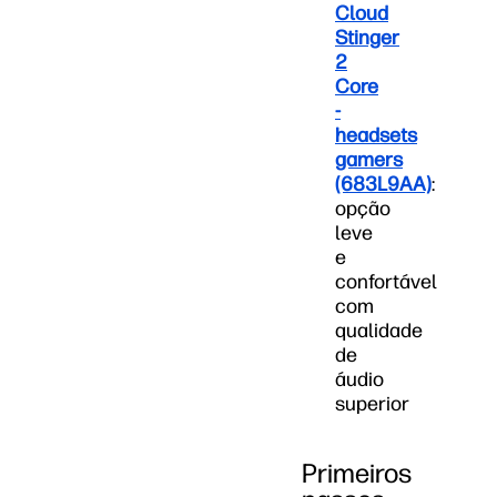
Cloud
Stinger
2
Core
-
headsets
gamers
(683L9AA)
:
opção
leve
e
confortável
com
qualidade
de
áudio
superior
Primeiros