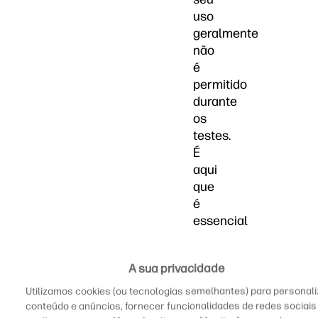
uso
geralmente
não
é
permitido
durante
os
testes.
É
aqui
que
é
essencial
estar
familiarizado
A sua privacidade
com
uma
Utilizamos cookies (ou tecnologias semelhantes) para personali
calculadora
conteúdo e anúncios, fornecer funcionalidades de redes sociais