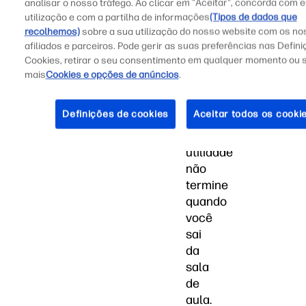
analisar o nosso tráfego. Ao clicar em "Aceitar", concorda com 
gráfica
utilização e com a partilha de informações
(Tipos de dados que
se
recolhemos)
sobre a sua utilização do nosso website com os n
você
afiliados e parceiros. Pode gerir as suas preferências nas Defin
for
Cookies, retirar o seu consentimento em qualquer momento ou 
um
mais
Cookies e opções de anúncios
.
estudante,
ainda
Definições de cookies
Aceitar todos os cooki
que
a
utilidade
não
termine
quando
você
sai
da
sala
de
aula.