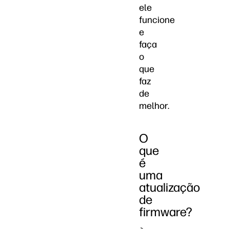
ele
funcione
e
faça
o
que
faz
de
melhor.
O
que
é
uma
atualização
de
firmware?