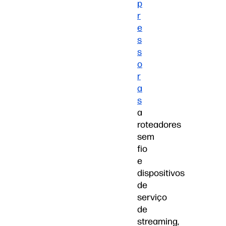
p
r
e
s
s
o
r
a
s
a
roteadores
sem
fio
e
dispositivos
de
serviço
de
streaming,