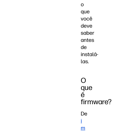
o
que
você
deve
saber
antes
de
instalá-
las.
O
que
é
firmware?
De
i
m