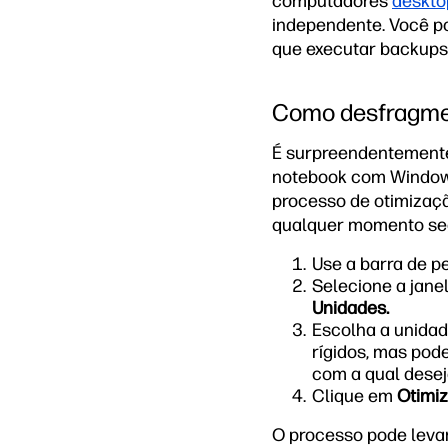
computadores
deskto
independente. Você po
que executar backups 
Como desfragme
É surpreendentemente
notebook com Windows
processo de otimizaç
qualquer momento seg
Use a barra de p
Selecione a jane
Unidades.
Escolha a unidad
rígidos, mas pod
com a qual deseja
Clique em
Otimiz
O processo pode leva