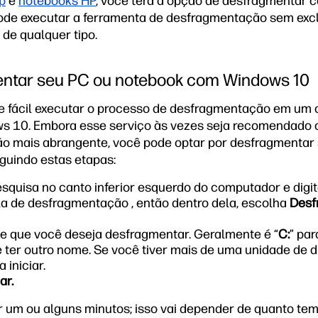
p
e
notebooks HP
, você terá a opção de desfragmentar
de executar a ferramenta de desfragmentação sem exclu
de qualquer tipo.
ntar seu PC ou notebook com Windows 10
 fácil executar o processo de desfragmentação em um
 10. Embora esse serviço às vezes seja recomendado 
ão mais abrangente, você pode optar por desfragmentar
uindo estas etapas:
esquisa no canto inferior esquerdo do computador e digit
la de desfragmentação , então dentro dela, escolha
Desf
e que você deseja desfragmentar. Geralmente é “
C:
” par
e ter outro nome. Se você tiver mais de uma unidade de d
 iniciar.
ar.
r um ou alguns minutos; isso vai depender de quanto t