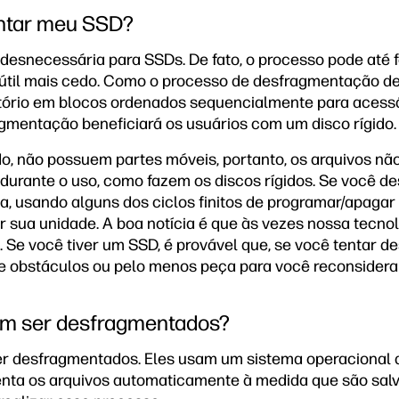
ntar meu SSD?
esnecessária para SSDs. De fato, o processo pode até 
útil mais cedo. Como o processo de desfragmentação de
atório em blocos ordenados sequencialmente para acess
gmentação beneficiará os usuários com um disco rígido.
do, não possuem partes móveis, portanto, os arquivos n
 durante o uso, como fazem os discos rígidos. Se você 
a, usando alguns dos ciclos finitos de programar/apaga
 sua unidade. A boa notícia é que às vezes nossa tecnol
. Se você tiver um SSD, é provável que, se você tentar d
 obstáculos ou pelo menos peça para você reconsiderar
m ser desfragmentados?
r desfragmentados. Eles usam um sistema operacional d
enta os arquivos automaticamente à medida que são sa