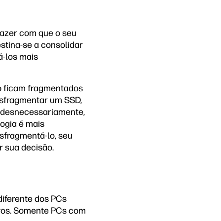
fazer com que o seu
stina-se a consolidar
á-los mais
ão ficam fragmentados
desfragmentar um SSD,
r desnecessariamente,
ogia é mais
esfragmentá-lo, seu
 sua decisão.
iferente dos PCs
lvos. Somente PCs com