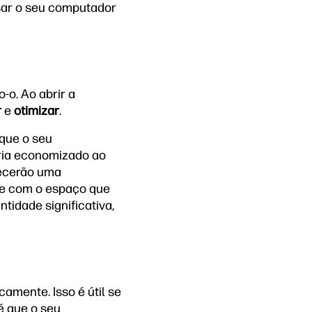
usar o seu computador
o. Ao abrir a
r
e
otimizar
.
 que o seu
eria economizado ao
necerão uma
te com o espaço que
idade significativa,
mente. Isso é útil se
té que o seu