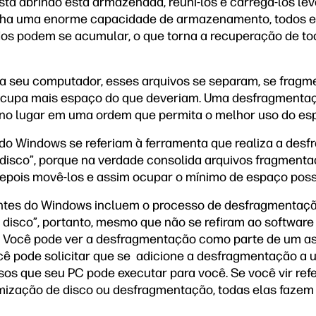
stá abrindo está armazenada, reuni-los e carregá-los l
nha uma enorme capacidade de armazenamento, todos e
os podem se acumular, o que torna a recuperação de to
a seu computador, esses arquivos se separam, se fragm
ocupa mais espaço do que deveriam. Uma desfragmenta
 no lugar em uma ordem que permita o melhor uso do esp
 do Windows se referiam à ferramenta que realiza a de
disco”, porque na verdade consolida arquivos fragmenta
depois movê-los e assim ocupar o mínimo de espaço poss
ntes do Windows incluem o processo de desfragmentaç
 disco”, portanto, mesmo que não se refiram ao softwar
e. Você pode ver a desfragmentação como parte de um as
 pode solicitar que se adicione a desfragmentação a u
sos que seu PC pode executar para você. Se você vir ref
mização de disco ou desfragmentação, todas elas fazem