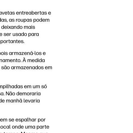
avetas entreabertas e
das, as roupas podem
 deixando mais
e ser usado para
mportantes.
pois armazená-los e
zenamento. À medida
ue são armazenados em
empilhadas em um só
sa. Não demoraria
 de manhã levaria
dem se espalhar por
 local onde uma parte