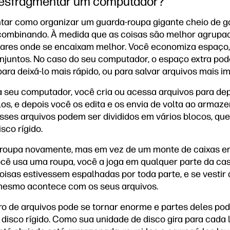
 desfragmentar um computador?
ar como organizar um guarda-roupa gigante cheio de g
combinando. À medida que as coisas são melhor agrupa
gares onde se encaixam melhor. Você economiza espaço,
njuntos. No caso do seu computador, o espaço extra pod
 para deixá-lo mais rápido, ou para salvar arquivos mais i
 seu computador, você cria ou acessa arquivos para de
os, e depois você os edita e os envia de volta ao arma
esses arquivos podem ser divididos em vários blocos, q
sco rígido.
-roupa novamente, mas em vez de um monte de caixas 
ocê usa uma roupa, você a joga em qualquer parte da ca
oisas estivessem espalhadas por toda parte, e se vestir
mesmo acontece com os seus arquivos.
o de arquivos pode se tornar enorme e partes deles po
 disco rígido. Como sua unidade de disco gira para cada