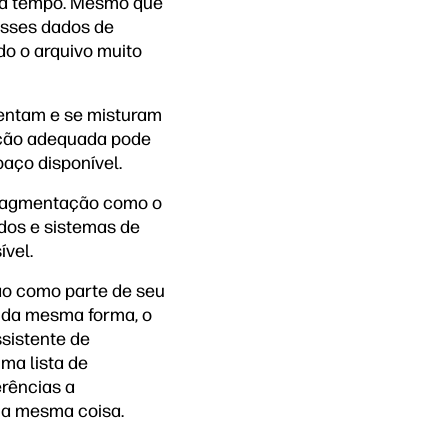
eva tempo. Mesmo que
sses dados de
do o arquivo muito
entam e se misturam
ção adequada pode
aço disponível.
sfragmentação como o
dos e sistemas de
ível.
ão como parte de seu
e da mesma forma, o
sistente de
ma lista de
erências a
 a mesma coisa.