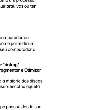
 como um processo
ir arquivos ou ter
 computador ou
como parte de um
 seu computador a
e “
defrag
”.
ragmentar e Otimizar
a a maioria dos discos
isco, escolha aquela
empo passou desde sua