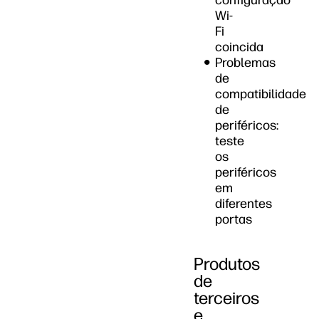
configuração
Wi-
Fi
coincida
Problemas
de
compatibilidade
de
periféricos:
teste
os
periféricos
em
diferentes
portas
Produtos
de
terceiros
e