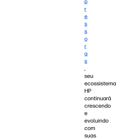
p
r
e
s
s
o
r
a
s
,
seu
ecossistema
HP
continuará
crescendo
e
evoluindo
com
suas