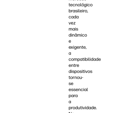
tecnológico
brasileiro,
cada
vez
mais
dinâmico
e
exigente,
a
compatibilidade
entre
dispositivos
tornou-
se
essencial
para
a
produtividade.