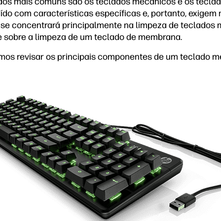
lados mais comuns são os teclados mecânicos e os tecl
do com características específicas e, portanto, exigem
go se concentrará principalmente na limpeza de teclados
 sobre a limpeza de um teclado de membrana.
mos revisar os principais componentes de um teclado m