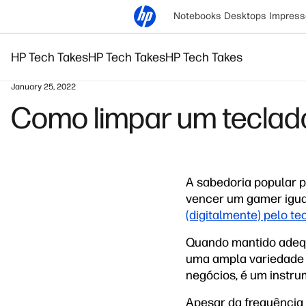
Notebooks
Desktops
Impress
HP Tech Takes
HP Tech Takes
HP Tech Takes
January 25, 2022
Como limpar um tecla
A sabedoria popular 
vencer um gamer igua
(digitalmente) pelo t
Quando mantido adequ
uma ampla variedade d
negócios, é um instru
Apesar da frequência 