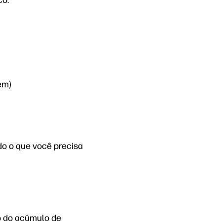
co:
em)
o o que você precisa
o do acúmulo de