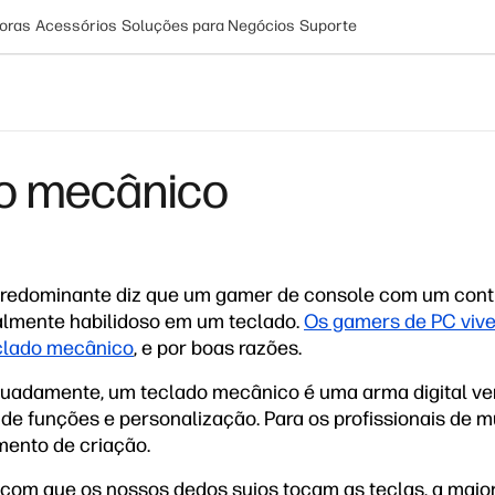
oras
Acessórios
Soluções para Negócios
Suporte
do mecânico
predominante diz que um gamer de console com um cont
lmente habilidoso em um teclado.
Os gamers de PC viv
eclado mecânico
, e por boas razões.
adamente, um teclado mecânico é uma arma digital ver
e funções e personalização. Para os profissionais de mu
mento de criação.
com que os nossos dedos sujos tocam as teclas, a maio