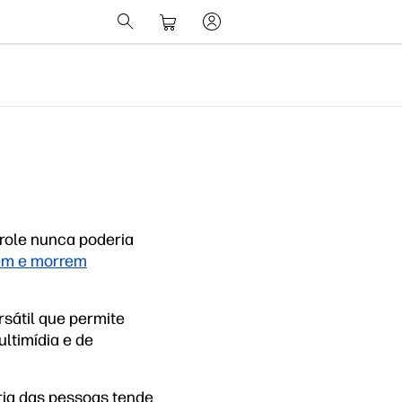
role nunca poderia
em e morrem
sátil que permite
ltimídia e de
ria das pessoas tende