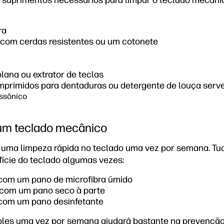
 suprimentos necessários para limpar o teclado mecâni
ra
com cerdas resistentes ou um cotonete
lana ou extrator de teclas
omprimidos para dentaduras ou detergente de louça serv
ssônico
 um teclado mecânico
 uma limpeza rápida no teclado uma vez por semana. Tud
fície do teclado algumas vezes:
 com um pano de microfibra úmido
 com um pano seco à parte
 com um pano desinfetante
mples uma vez por semana ajudará bastante na prevençã