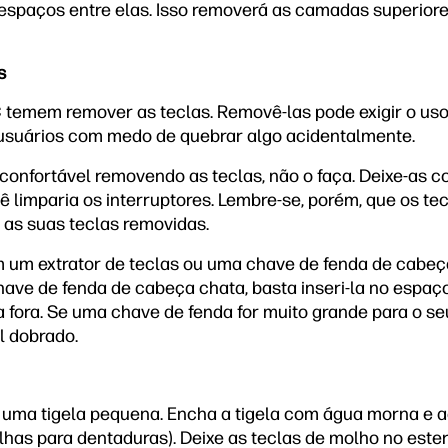
espaços entre elas. Isso removerá as camadas superiores
s
C temem remover as teclas. Removê-las pode exigir o u
s usuários com medo de quebrar algo acidentalmente.
 confortável removendo as teclas, não o faça. Deixe-as 
limparia os interruptores. Lembre-se, porém, que os t
 as suas teclas removidas.
 um extrator de teclas ou uma chave de fenda de cabeç
ave de fenda de cabeça chata, basta inseri-la no espaç
ra fora. Se uma chave de fenda for muito grande para o s
l dobrado.
uma tigela pequena. Encha a tigela com água morna e ad
lhas para dentaduras). Deixe as teclas de molho no ester