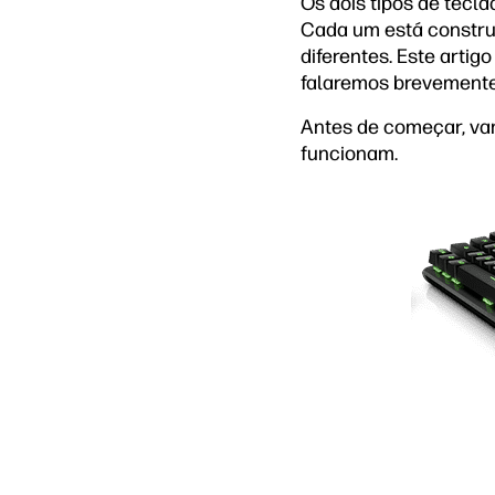
Os dois tipos de tec
Cada um está construí
diferentes. Este arti
falaremos brevemente
Antes de começar, va
funcionam.