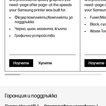
need—page after page—at the speeds
need—page a
your Samsung printer was built for.
your Samsung 
Фюзер комплекти/Комплекти за
Fuser/Mai
поддръжка
Black, cy
Черно, циан, магента, жълто
Waste Ton
Графично устройство
Научете
Купете
Научете
Гаранция и поддръжка