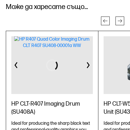
Може да харесате също...
HP CLT-R407 Imaging Drum
HP CLT-W5
(SU408A)
Unit (SU4
Ideal for producing the sharp black text
Ideal for pro
and professional-quality graphics you
and professio