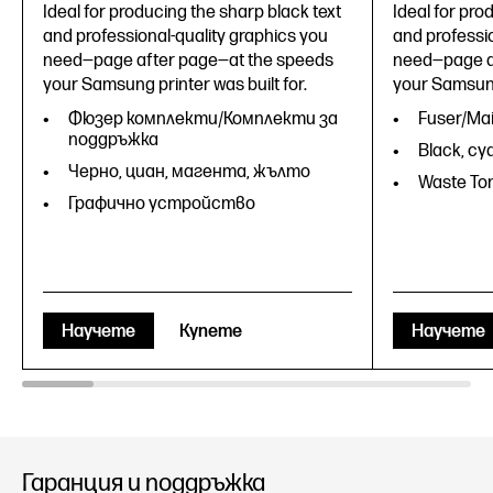
Ideal for producing the sharp black text
Ideal for pro
and professional-quality graphics you
and professio
need—page after page—at the speeds
need—page a
your Samsung printer was built for.
your Samsung 
Фюзер комплекти/Комплекти за
Fuser/Mai
поддръжка
Black, cy
Черно, циан, магента, жълто
Waste Ton
Графично устройство
Научете
Купете
Научете
Гаранция и поддръжка