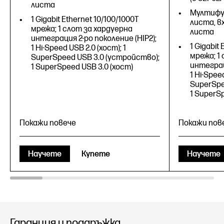
листа
Мултифу
1 Gigabit Ethernet 10/100/1000T
листа, в
мрежа; 1 слот за хардуерна
листа
интеграция 2-ро поколение (HIP2);
1 Gigabit
1 Hi-Speed USB 2.0 (хост); 1
мрежа; 1
SuperSpeed USB 3.0 (устройство);
интеграц
1 SuperSpeed USB 3.0 (хост)
1 Hi-Speed
SuperSpe
1 SuperSp
Покажи повече
Покажи пов
Научете
Купете
Научете
Печат, копиране, сканиране, факс
(по избор)
Гаранция и поддръжка