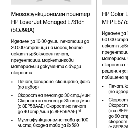
Многофункционален принтер
HP Color 
HP LaserJet Managed E731dn
MFP E877
(5QJ98A)
Идеален за 
60 000 стра
Идеален за 10-30 души, печатащи до
искат първ
20 000 страници на месец, които
презентаци
искат първокласен печат,
материали 
презентации, маркетингови
скорости с
материали и документи с бързи
решения за
скорости
повишена п
Печат, копиране, сканиране, факс
Печат, к
(по избор)
(по избор
Скорост на печат до 30 стр./мин;
Скорост 
Скорост на печат до 35 стр./мин
Скорост 
(с 8EP58AAE); Скорост на печат
(със 8EP
до 40 стр./мин (с
8EP59AAE)
6
до 60 стр
Мултифункционална тава за 100
скорост 
листа, входна тава за 2x520
(с
8EP62A