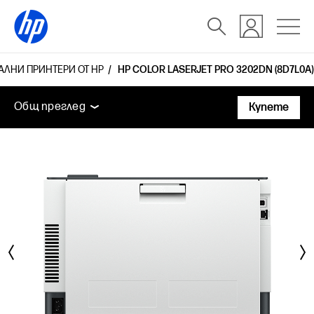
НАЛНИ ПРИНТЕРИ ОТ HP
HP COLOR LASERJET PRO 3202DN (8D7L0A)
Общ преглед
Функции
Технически спецификаци
Общ преглед
Купете
Общ преглед
Функции
Технически спецификации
Аксесоари
Поддръжка