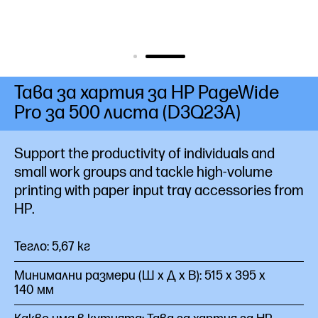
Тава за хартия за HP PageWide
Pro за 500 листа (D3Q23A)
Support the productivity of individuals and
small work groups and tackle high-volume
printing with paper input tray accessories from
HP.
Тегло: 5,67 кг
Минимални размери (Ш x Д x В): 515 x 395 x
140 мм