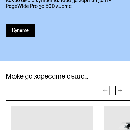
Какво има в кутията: Тава за хартия за HP
PageWide Pro за 500 листа
Купете
Може да харесате също...