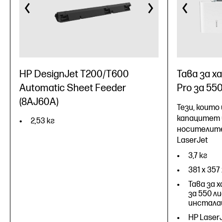
HP DesignJet T200/T600
Тава за х
Automatic Sheet Feeder
Pro за 55
(8AJ60A)
Тези, които
капацитет 
2,53 кг
носителите
LaserJet
3,7 кг
381 x 357
Тава за х
за 550 л
инстала
HP Laser