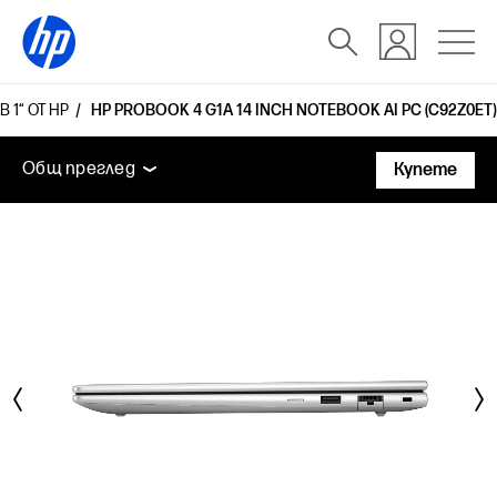
 1“ ОТ HP
HP PROBOOK 4 G1A 14 INCH NOTEBOOK AI PC (C92Z0ET)
Общ преглед
Функции
Технически спецификаци
Общ преглед
Купете
Общ преглед
Функции
Технически спецификации
Аксесоари
Поддръжка