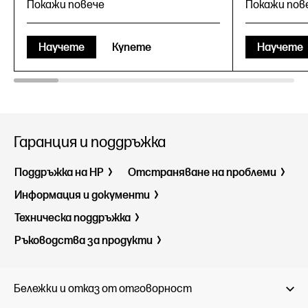
Покажи повече
Покажи пов
Научете
Купете
Научете
Гаранция и поддръжка
Поддръжка на HP
Отстраняване на проблеми
Windows 
FreeDOS 3.0
AMD Ryze
Информация и документи
AMD Ryzen™ AI 7
350
7
8
32 GB DD
32 GB DDR5
Техническа поддръжка
1 TB SSD
1 TB SSD
Ръководства за продукти
16" 2K
16" 2K
Бележки и отказ от отговорност