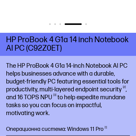
HP ProBook 4 G1a 14 inch Notebook
AI PC (C92Z0ET)
The HP ProBook 4 G1a 14-inch Notebook AI PC
helps businesses advance with a durable,
budget-friendly PC featuring essential tools for
2
productivity, multi-layered endpoint
security
,
3
and 16 TOPS
NPU
to help expedite mundane
tasks so you can focus on impactful,
motivating work.
Операционна система: Windows 11 Pro
1