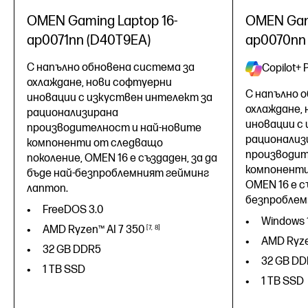
OMEN Gaming Laptop 16-
OMEN Gami
ap0071nn (D40T9EA)
ap0070nn
С напълно обновена система за
Copilot+ 
охлаждане, нови софтуерни
С напълно 
иновации с изкуствен интелект за
охлаждане,
рационализирана
иновации с
производителност и най-новите
рационализ
компоненти от следващо
производит
поколение, OMEN 16 е създаден, за да
компоненти
бъде най-безпроблемният гейминг
OMEN 16 е с
лаптоп.
безпроблем
FreeDOS 3.0
Windows 
AMD Ryzen™ AI 7
350
7
8
AMD Ryze
32 GB DDR5
32 GB DD
1 TB SSD
1 TB SSD