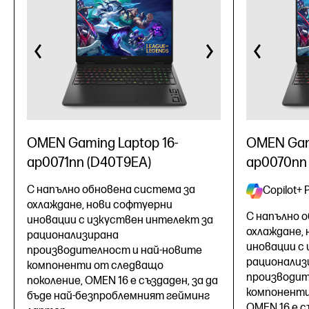
OMEN Gaming Laptop 16-
OMEN Gami
ap0071nn (D40T9EA)
ap0070nn
С напълно обновена система за
Copilot+ 
охлаждане, нови софтуерни
С напълно 
иновации с изкуствен интелект за
охлаждане,
рационализирана
иновации с
производителност и най-новите
рационализ
компоненти от следващо
производит
поколение, OMEN 16 е създаден, за да
компоненти
бъде най-безпроблемният гейминг
OMEN 16 е с