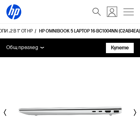
 „2 В 1“ ОТ HP
HP OMNIBOOK 5 LAPTOP 16-BC1004NN (C2AB4EA)
Общ преглед
Функции
Технически спецификаци
Общ преглед
Купете
Общ преглед
Функции
Технически спецификации
Аксесоари
Поддръжка