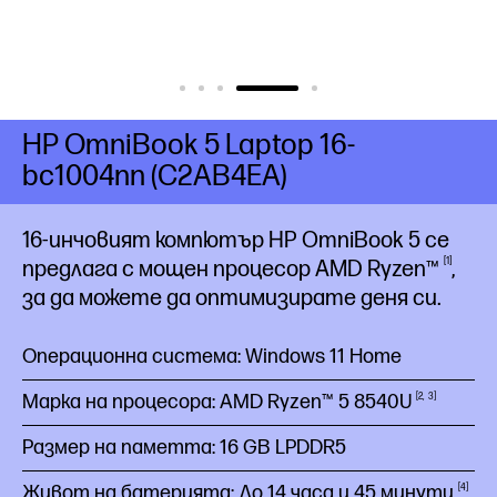
HP OmniBook 5 Laptop 16-
bc1004nn (C2AB4EA)
16-инчовият компютър HP OmniBook 5 се
1
предлага с мощен процесор AMD
Ryzen™
,
за да можете да оптимизирате деня си.
Операционна система: Windows 11 Home
Марка на процесора: AMD Ryzen™ 5
8540U
2
3
Размер на паметта: 16 GB LPDDR5
Живот на батерията: До 14 часа и 45
минути
4