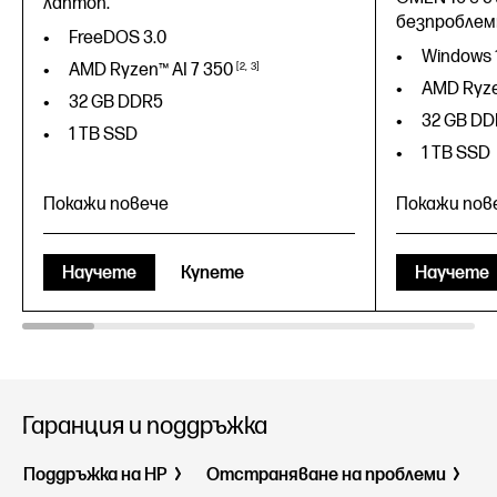
лаптоп.
безпроблем
FreeDOS 3.0
Windows 
AMD Ryzen™ AI 7
350
2
3
AMD Ryze
32 GB DDR5
32 GB DD
1 TB SSD
1 TB SSD
Покажи повече
Покажи пов
Научете
Купете
Научете
Гаранция и поддръжка
Поддръжка на HP
Отстраняване на проблеми
Windows 
FreeDOS 3.0