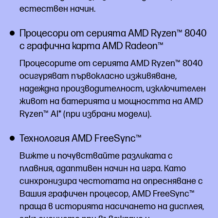
естествен начин.
Процесори от серията AMD Ryzen™ 8040
с графична карта AMD Radeon™
Процесорите от серията AMD Ryzen™ 8040
осигуряват първокласно изживяване,
надеждна производителност, изключителен
живот на батерията и мощността на AMD
Ryzen™ AI* (при избрани модели).
Технология AMD FreeSync™
Вижте и почувствайте разликата с
плавния, адаптивен начин на игра. Като
синхронизира честотата на опресняване с
Вашия графичен процесор, AMD FreeSync™
праща в историята насичането на дисплея,