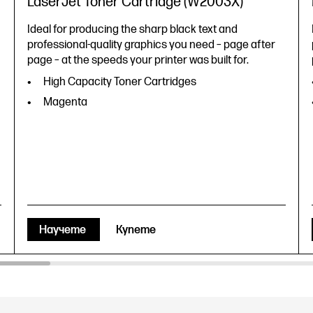
LaserJet Toner Cartridge (W2003X)
Ideal for producing the sharp black text and
professional-quality graphics you need – page after
page – at the speeds your printer was built for.
High Capacity Toner Cartridges
Magenta
Научете
Купете