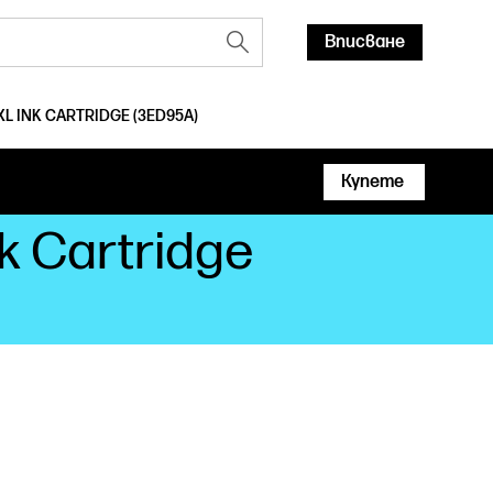
Вписване
XL INK CARTRIDGE (3ED95A)
Купете
k Cartridge