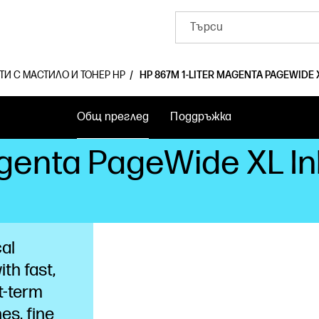
ТИ С МАСТИЛО И ТОНЕР HP
HP 867M 1-LITER MAGENTA PAGEWIDE 
Общ преглед
Поддръжка
agenta PageWide XL In
cal
th fast,
t-term
nes, fine