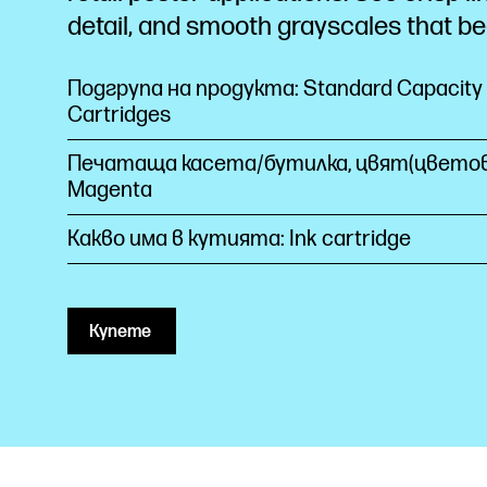
detail, and smooth grayscales that b
Подгрупа на продукта: Standard Capacity 
Cartridges
Печатаща касета/бутилка, цвят(цветов
Magenta
Какво има в кутията: Ink cartridge
Купете