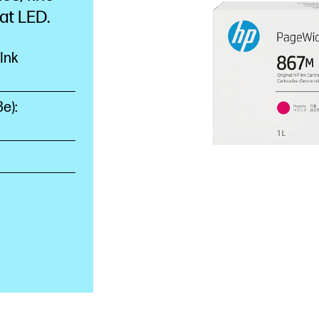
eat
LED.
Ink
е):