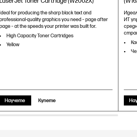
LaserJet Toner Cartridge (W2002X)
(W16
Ideal for producing the sharp black text and
Идеал
professional-quality graphics you need – page after
ИТ уп
page – at the speeds your printer was built for.
средн
стра
High Capacity Toner Cartridges
Ка
Yellow
Че
Научете
Купете
На