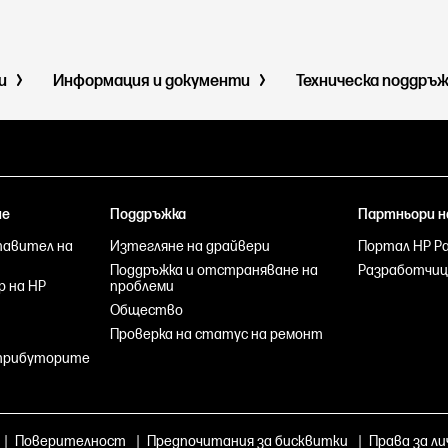
ми
Информация и документи
Техническа поддръ
не
Поддръжка
Партньори н
тавител на
Изтегляне на драйвери
Портал HP Par
Поддръжка и отстраняване на
Разработчиц
р на HP
проблеми
Общество
Проверка на статус на ремонт
стрибуторите
|
Поверителност
|
Предпочитания за бисквитки
|
Права за ли