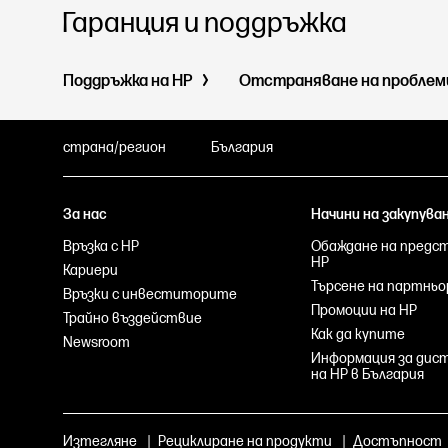
Гаранция и поддръжка
Поддръжка на HP
Отстраняване на пробле
страна/регион
България
За нас
Начини на закупува
Връзка с HP
Обаждане на предс
HP
Кариери
Търсене на партньо
Връзки с инвеститорите
Промоции на HP
Трайно въздействие
Как да купите
Newsroom
Информация за ди
на HP в България
Изтегляне
|
Рециклиране на продукти
|
Достъпност