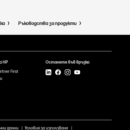
жка
Ръководства за продукти
а HP
Останете във връзка
tner First
и
чни данни
|
Условия за използване
|