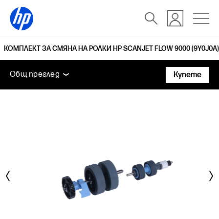
КОМПЛЕКТ ЗА СМЯНА НА РОЛКИ HP SCANJET FLOW 9000 (9Y0J0A)
Общ преглед
Поддръжка
Общ преглед
Купете
Общ преглед
Поддръжка