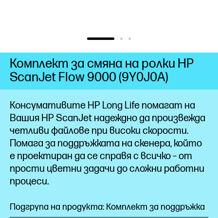
Комплект за смяна на ролки HP
ScanJet Flow 9000 (9Y0J0A)
Консумативите HP Long Life помагат на
Вашия HP ScanJet надеждно да произвежда
четливи файлове при високи скорости.
Помага за поддръжката на скенера, който
е проектиран да се справя с всичко – от
прости цветни задачи до сложни работни
процеси.
Подгрупа на продукта: Комплект за поддръжка