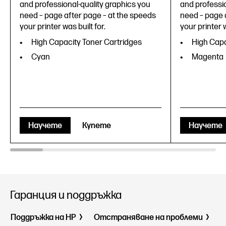
and professional-quality graphics you
and professio
need – page after page – at the speeds
need – page 
your printer was built for.
your printer w
High Capacity Toner Cartridges
High Capa
Cyan
Magenta
Научете
Купете
Научете
Гаранция и поддръжка
Поддръжка на HP
Отстраняване на проблеми