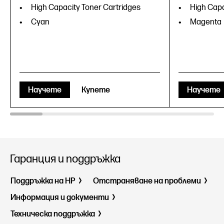
High Capacity Toner Cartridges
High Capa
Cyan
Magenta
Научете
Купете
Научете
Гаранция и поддръжка
Поддръжка на HP
Отстраняване на проблеми
Информация и документи
Техническа поддръжка