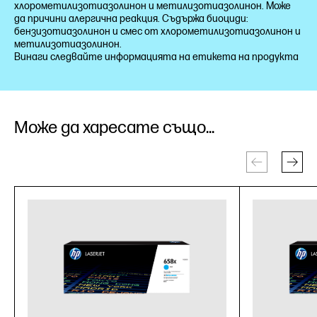
хлорометилизотиазолинон и метилизотиазолинон. Може
да причини алергична реакция. Съдържа биоциди:
бензизотиазолинон и смес от хлорометилизотиазолинон и
метилизотиазолинон.
Винаги следвайте информацията на етикета на продукта
Може да харесате също...