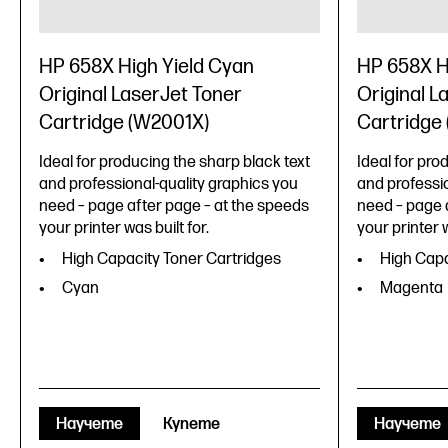
HP 658X High Yield Cyan
HP 658X H
Original LaserJet Toner
Original L
Cartridge (W2001X)
Cartridge
Ideal for producing the sharp black text
Ideal for pro
and professional-quality graphics you
and professio
need – page after page – at the speeds
need – page 
your printer was built for.
your printer w
High Capacity Toner Cartridges
High Capa
Cyan
Magenta
Научете
Купете
Научете