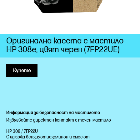
Оригинална касета с мастило
HP 308e, цвят черен (7FP22UE)
Купете
Информация за безопасност на мастилото
Избягвайте директен контакт с течен мастило
HP 308 / 7FP22U
Съдържа бензизотиазолинон и смес от