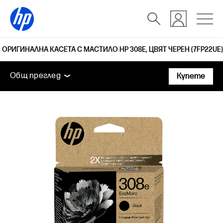
ОРИГИНАЛНА КАСЕТА С МАСТИЛО HP 308E, ЦВЯТ ЧЕРЕН (7FP22UE)
Общ преглед
Поддръжка
Общ преглед
Купете
Общ преглед
Поддръжка