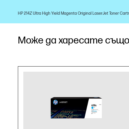
HP 214Z Ultra High Yield Magenta Original LaserJet Toner Cart
Може да харесате също.