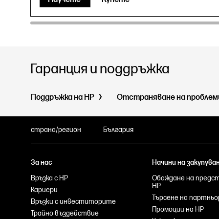
Гаранция и поддръжка
Поддръжка на HP
Отстраняване на пробле
страна/регион
България
За нас
Начини на закупува
Връзка с HP
Обаждане на предс
HP
Кариери
Търсене на партньо
Връзки с инвеститорите
Промоции на HP
Трайно въздействие