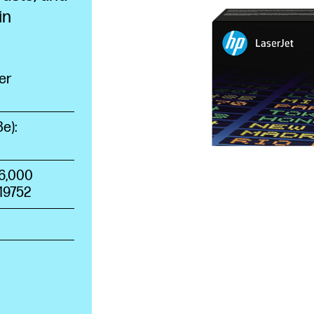
in
er
е):
6,000
19752