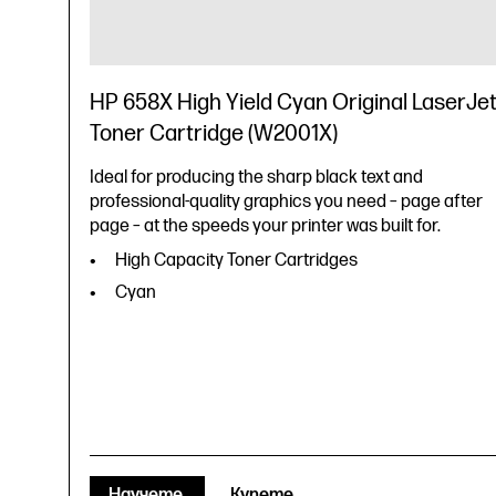
HP 658X High Yield Cyan Original LaserJe
Toner Cartridge (W2001X)
Ideal for producing the sharp black text and
professional-quality graphics you need – page after
page – at the speeds your printer was built for.
High Capacity Toner Cartridges
Cyan
Научете
Купете