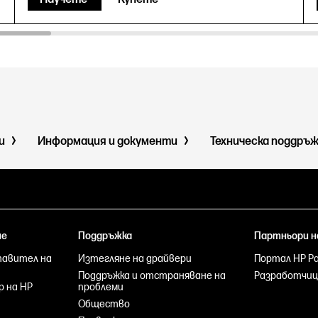
ми
Информация и документи
Техническа поддръ
не
Поддръжка
Партньори н
тавител на
Изтегляне на драйвери
Портал HP Par
Поддръжка и отстраняване на
Разработчиц
р на HP
проблеми
Общество