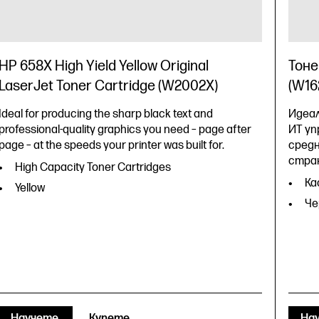
HP 658X High Yield Yellow Original
Тоне
LaserJet Toner Cartridge (W2002X)
(W16
Ideal for producing the sharp black text and
Идеал
professional-quality graphics you need – page after
ИТ уп
page – at the speeds your printer was built for.
средн
стра
High Capacity Toner Cartridges
Ка
Yellow
Че
Научете
Купете
На