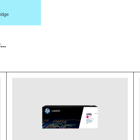
ridge
..