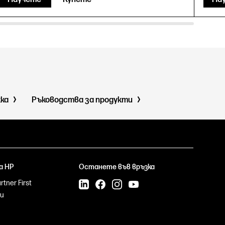
жка
Ръководства за продукти
а HP
Останете във връзка
tner First
и