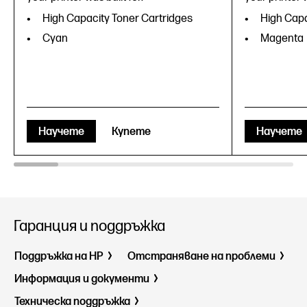
High Capacity Toner Cartridges
High Capa
Cyan
Magenta
Научете
Купете
Научете
Гаранция и поддръжка
Поддръжка на HP
Отстраняване на проблеми
Информация и документи
Техническа поддръжка