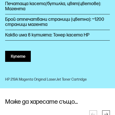
Печатаща касета/бутилка, цвят(цветове):
Магента
Брой отпечатвани страници (цветно): ~1200
страници магента
Какво има в кутията: Тонер касета HP
Купете
HP 219A Magenta Original LaserJet Toner Cartridge
Може да харесате също...