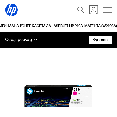
ИГИНАЛНА ТОНЕР КАСЕТА ЗА LASERJET HP 219A, МАГЕНТА (W2193A)
Общ преглед
Поддръжка
Общ преглед
Купете
Общ преглед
Поддръжка