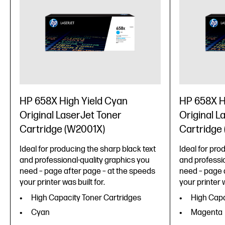
HP 658X High Yield Cyan
HP 658X H
Original LaserJet Toner
Original L
Cartridge (W2001X)
Cartridge
Ideal for producing the sharp black text
Ideal for pro
and professional-quality graphics you
and professio
need – page after page – at the speeds
need – page 
your printer was built for.
your printer w
High Capacity Toner Cartridges
High Capa
Cyan
Magenta