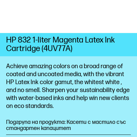
HP 832 1-liter Magenta Latex Ink
Cartridge (4UV77A)
Achieve amazing colors on a broad range of
coated and uncoated media, with the vibrant
HP Latex Ink color gamut, the whitest
white
,
and no
smell.
Sharpen your sustainability edge
with water-based inks and help win new clients
on eco standards.
Подгрупа на продукта: Касети с мастило със
стандартен капацитет