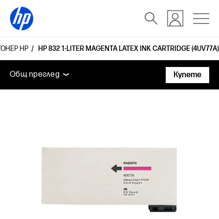
ТОНЕР HP
HP 832 1-LITER MAGENTA LATEX INK CARTRIDGE (4UV77A)
Общ преглед
Поддръжка
Общ преглед
Купете
Общ преглед
Поддръжка