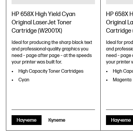
HP 658X High Yield Cyan
HP 658X H
Original LaserJet Toner
Original L
Cartridge (W2001X)
Cartridge
Ideal for producing the sharp black text
Ideal for pro
and professional-quality graphics you
and professio
need – page after page – at the speeds
need – page 
your printer was built for.
your printer w
High Capacity Toner Cartridges
High Capa
Cyan
Magenta
Научете
Купете
Научете