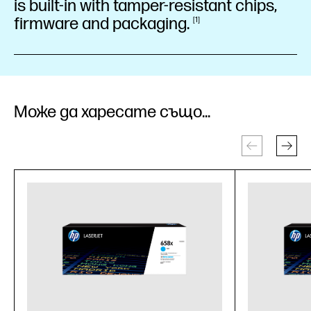
is built-in with tamper-resistant chips,
firmware and
packaging.
1
Може да харесате също...