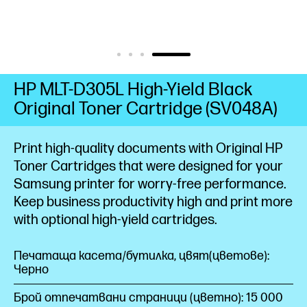
HP MLT-D305L High-Yield Black
Original Toner Cartridge (SV048A)
Print high-quality documents with Original HP
Toner Cartridges that were designed for your
Samsung printer for worry-free performance.
Keep business productivity high and print more
with optional high-yield
cartridges.
Печатаща касета/бутилка, цвят(цветове):
Черно
Брой отпечатвани страници (цветно): 15 000