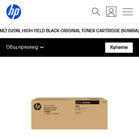
 MLT-D208L HIGH-YIELD BLACK ORIGINAL TONER CARTRIDGE (SU989A)
Общ преглед
Поддръжка
Общ преглед
Купете
Общ преглед
Поддръжка