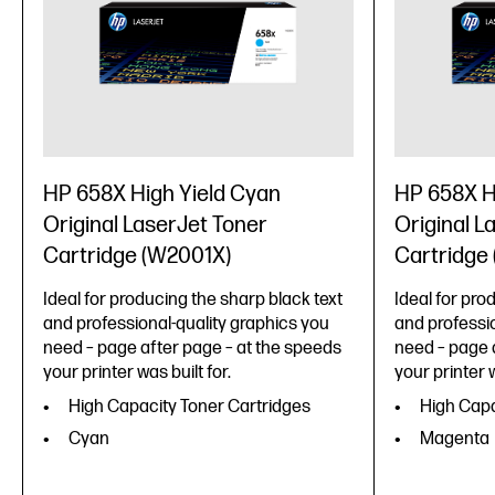
HP 658X High Yield Cyan
HP 658X H
Original LaserJet Toner
Original L
Cartridge (W2001X)
Cartridge
Ideal for producing the sharp black text
Ideal for pro
and professional-quality graphics you
and professio
need – page after page – at the speeds
need – page 
your printer was built for.
your printer w
High Capacity Toner Cartridges
High Capa
Cyan
Magenta