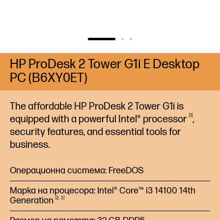
HP ProDesk 2 Tower G1i E Desktop
PC (B6XY0ET)
The affordable HP ProDesk 2 Tower G1i is
1
equipped with a powerful Intel®
processor
,
security features, and essential tools for
business.
Операционна система: FreeDOS
Марка на процесора: Intel® Core™ i3 14100 14th
Generation
2
3