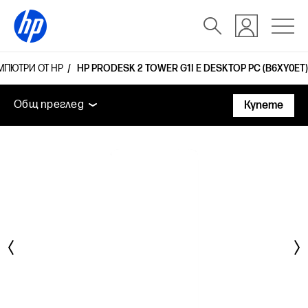
МПЮТРИ ОТ HP
HP PRODESK 2 TOWER G1I E DESKTOP PC (B6XY0ET)
Общ преглед
Функции
Технически спецификаци
Общ преглед
Купете
Общ преглед
Функции
Технически спецификации
Аксесоари
Поддръжка