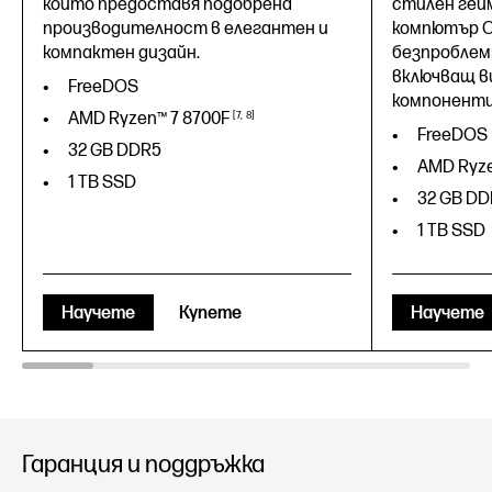
който предоставя подобрена
стилен гей
производителност в елегантен и
компютър O
компактен дизайн.
безпроблем
включващ в
FreeDOS
компоненти
AMD Ryzen™ 7
8700F
7
8
FreeDOS
32 GB DDR5
AMD Ryz
1 TB SSD
32 GB DD
1 TB SSD
Научете
Купете
Научете
Гаранция и поддръжка