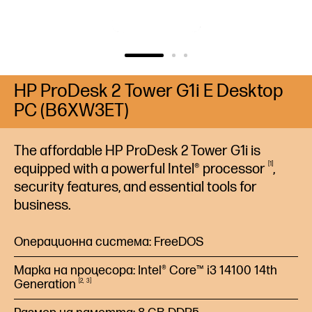
HP ProDesk 2 Tower G1i E Desktop
PC (B6XW3ET)
The affordable HP ProDesk 2 Tower G1i is
1
equipped with a powerful Intel®
processor
,
security features, and essential tools for
business.
Операционна система: FreeDOS
Марка на процесора: Intel® Core™ i3 14100 14th
Generation
2
3