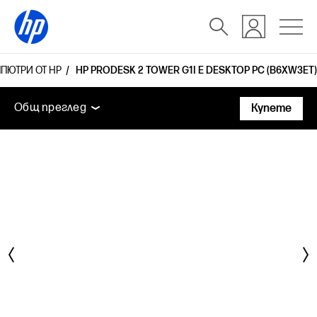
МПЮТРИ ОТ HP
HP PRODESK 2 TOWER G1I E DESKTOP PC (B6XW3ET)
Общ преглед
Функции
Технически спецификаци
Общ преглед
Купете
Общ преглед
Функции
Технически спецификации
Аксесоари
Поддръжка