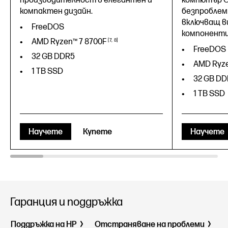
производителност в елегантен и
компютър O
компактен дизайн.
безпроблем
включващ в
FreeDOS
компоненти
AMD Ryzen™ 7
8700F
7
8
FreeDOS
32 GB DDR5
AMD Ryz
1 TB SSD
32 GB DD
1 TB SSD
Научете
Купете
Научете
Гаранция и поддръжка
Поддръжка на HP
Отстраняване на проблеми