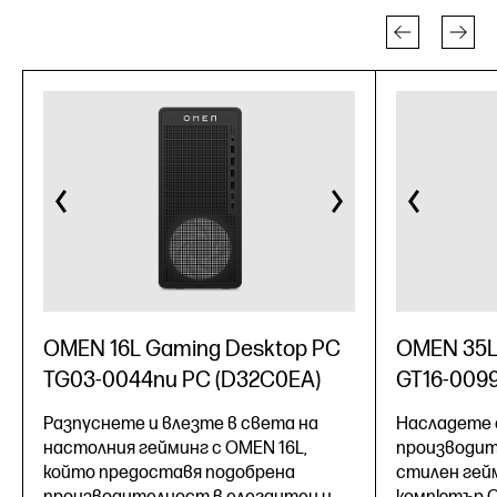
OMEN 16L Gaming Desktop PC
OMEN 35L
TG03-0044nu PC (D32C0EA)
GT16-0099
Разпуснете и влезте в света на
Насладете 
настолния гейминг с OMEN 16L,
производит
който предоставя подобрена
стилен гей