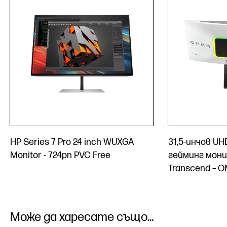
HP Series 7 Pro 24 inch WUXGA
31,5-инчов UH
Monitor - 724pn PVC Free
гейминг мон
Transcend – O
Може да харесате също...