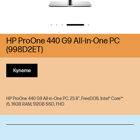
HP ProOne 440 G9 All-in-One PC
(998D2ET)
Купете
HP ProOne 440 G9 All-in-One PC, 23.8", FreeDOS, Intel® Core™
i5, 16GB RAM, 512GB SSD, FHD