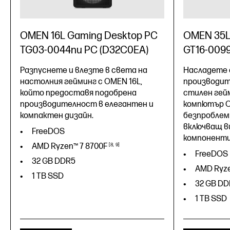
OMEN 16L Gaming Desktop PC
OMEN 35L
TG03-0044nu PC (D32C0EA)
GT16-0099
Разпуснете и влезте в света на
Насладете 
настолния гейминг с OMEN 16L,
производит
който предоставя подобрена
стилен гей
производителност в елегантен и
компютър O
компактен дизайн.
безпроблем
включващ в
FreeDOS
компоненти
AMD Ryzen™ 7
8700F
8
9
FreeDOS
32 GB DDR5
AMD Ryz
1 TB SSD
32 GB DD
1 TB SSD