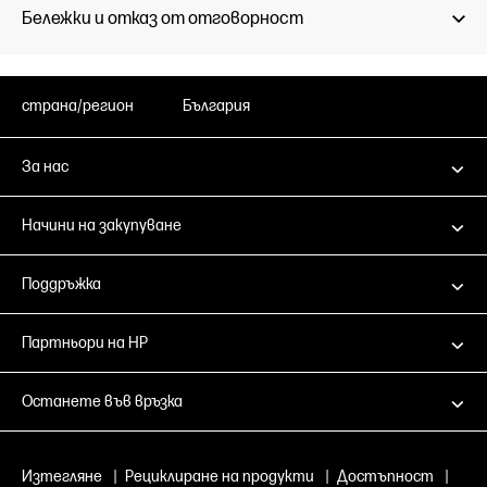
Бележки и отказ от отговорност
страна/регион
България
За нас
Начини на закупуване
Поддръжка
Партньори на HP
Останете във връзка
Изтегляне
|
Рециклиране на продукти
|
Достъпност
|