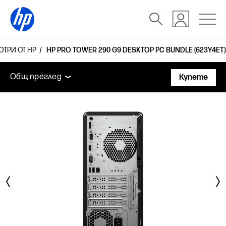
ЮТРИ ОТ HP
HP PRO TOWER 290 G9 DESKTOP PC BUNDLE (623Y4ET)
Общ преглед
Функции
Технически спецификаци
Общ преглед
Купете
Общ преглед
Функции
Технически спецификации
Аксесоари
Поддръжка