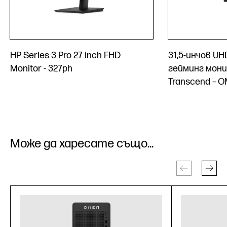
HP Series 3 Pro 27 inch FHD
31,5-инчов UH
Monitor - 327ph
гейминг мон
Transcend – O
Може да харесате също...