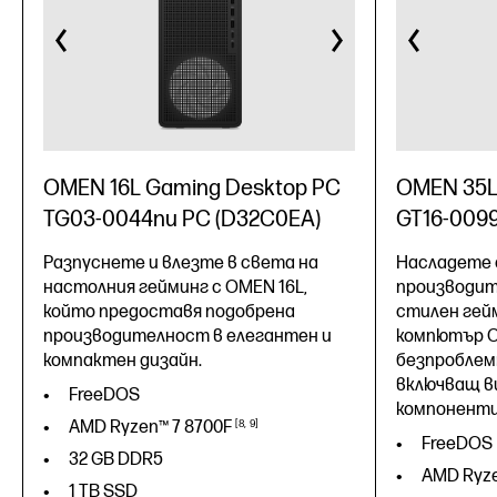
OMEN 16L Gaming Desktop PC
OMEN 35L
TG03-0044nu PC (D32C0EA)
GT16-0099
Разпуснете и влезте в света на
Насладете 
настолния гейминг с OMEN 16L,
производит
който предоставя подобрена
стилен гей
производителност в елегантен и
компютър O
компактен дизайн.
безпроблем
включващ в
FreeDOS
компоненти
AMD Ryzen™ 7
8700F
8
9
FreeDOS
32 GB DDR5
AMD Ryz
1 TB SSD