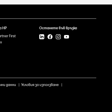
а HP
Останете във връзка
tner First
и
чни данни
|
Условия за използване
|