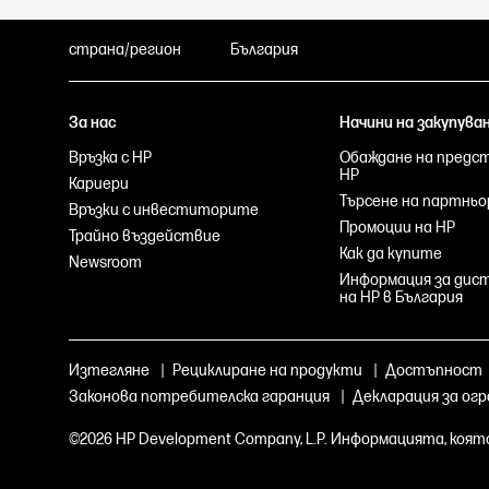
страна/регион
България
За нас
Начини на закупува
Връзка с HP
Обаждане на предс
HP
Кариери
Търсене на партньо
Връзки с инвеститорите
Промоции на HP
Трайно въздействие
Как да купите
Newsroom
Информация за ди
на HP в България
Изтегляне
|
Рециклиране на продукти
|
Достъпност
Законова потребителска гаранция
|
Декларация за ог
©2026 HP Development Company, L.P. Информацията, коят