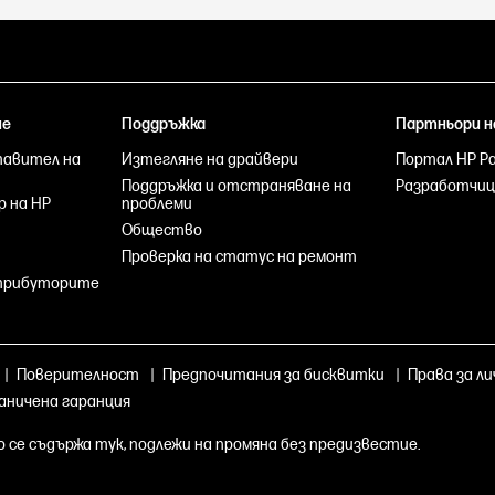
не
Поддръжка
Партньори н
тавител на
Изтегляне на драйвери
Портал HP Par
Поддръжка и отстраняване на
Разработчиц
р на HP
проблеми
Общество
Проверка на статус на ремонт
стрибуторите
|
Поверителност
|
Предпочитания за бисквитки
|
Права за ли
раничена гаранция
о се съдържа тук, подлежи на промяна без предизвестие.