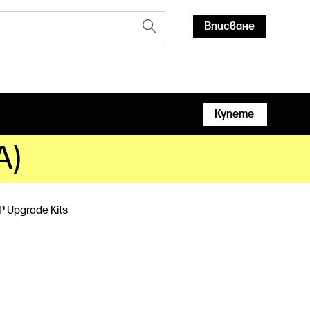
Вписване
Купете
A)