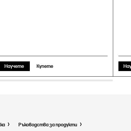
Научете
Купете
На
жка
Ръководства за продукти