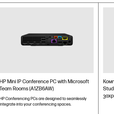
HP Mini IP Conference PC with Microsoft
Комп
Team Rooms (A1ZB6AW)
Stud
захр
HP Conferencing PCs are designed to seamlessly
integrate into your conferencing spaces.