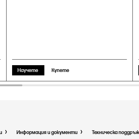
Научете
Купете
ми
Информация и документи
Техническа поддръ