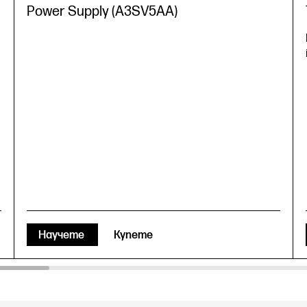
Power Supply (A3SV5AA)
Научете
Купете