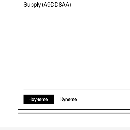
Supply (A9DD8AA)
Научете
Купете