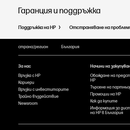
Гаранция и поддръжка
Поддръжка на HP
Отстраняване на пробле
страна/регион
България
За нас
Начини на закупува
Връзка с HP
Обаждане на предс
HP
Кариери
Търсене на партньо
Връзки с инвеститорите
Промоции на HP
Трайно въздействие
Как да купите
Newsroom
Информация за ди
на HP в България