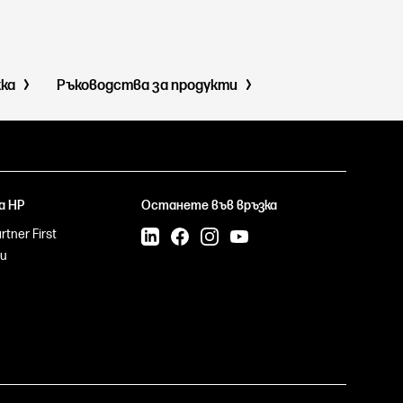
жка
Ръководства за продукти
а HP
Останете във връзка
tner First
и