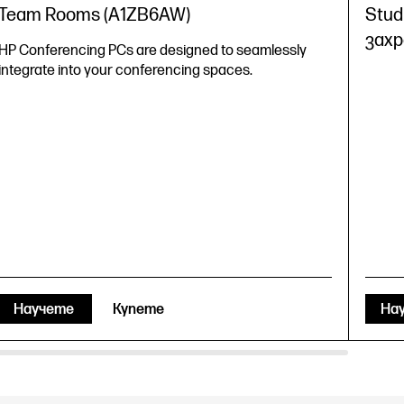
Team Rooms (A1ZB6AW)
Stud
захр
HP Conferencing PCs are designed to seamlessly
integrate into your conferencing spaces.
Научете
Купете
На