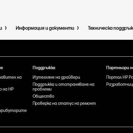
ми
Информация и документи
Техническа поддръ
не
Поддръжка
Партньори н
тавител на
Изтегляне на драйвери
Портал HP Par
Поддръжка и отстраняване на
Разработчиц
р на HP
проблеми
Общество
Проверка на статус на ремонт
стрибуторите