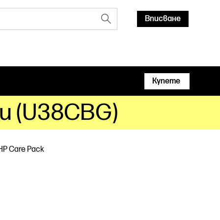
Вписване
Купете
ни (U38CBG)