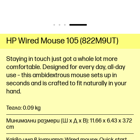
HP Wired Mouse 105 (822M9UT)
Staying in touch just got a whole lot more
comfortable. Designed for every day, all-day
use – this ambidextrous mouse sets up in
seconds and is crafted to fit naturally in your
hand.
Тегло: 0.09 kg
Минимални размери (Ш x Д x В): 11.66 x 6.43 x 3.72
cm
Какво има в кутията: Wired mouse; Quick start