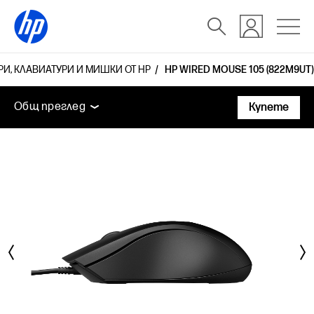
И, КЛАВИАТУРИ И МИШКИ ОТ HP
HP WIRED MOUSE 105 (822M9UT)
Общ преглед
Функции
Технически спецификаци
Общ преглед
Купете
Общ преглед
Функции
Технически спецификации
Аксесоари
Поддръжка