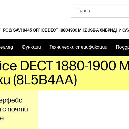
POLY SAVI 8445 OFFICE DECT 1880-1900 MHZ USB-A ХИБРИДНИ С
еглед
Функции
Технически спецификации
Подд
fice DECT 1880-1900 
ки (8L5B4AA)
ерфейс
а с почти
се