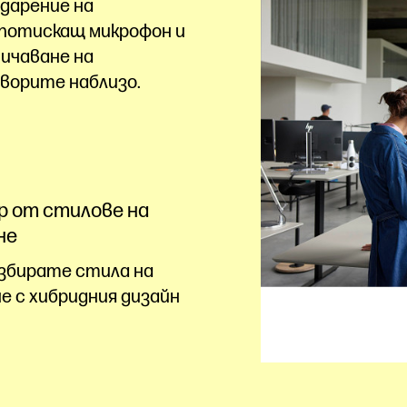
дарение на
потискащ микрофон и
ичаване на
ворите наблизо.
р от стилове на
не
збирате стила на
е с хибридния дизайн