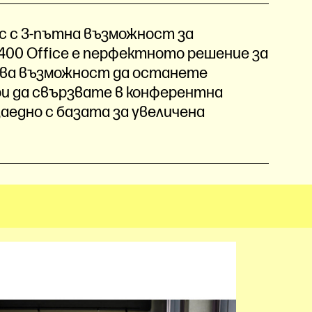
с с 3-пътна възможност за
8400 Office е перфектното решение за
дава възможност да останете
ри да свързвате в конферентна
заедно с базата за увеличена