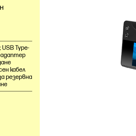
н
 USB Type-
C адаптер
дане
сен кабел
за резервна
ане