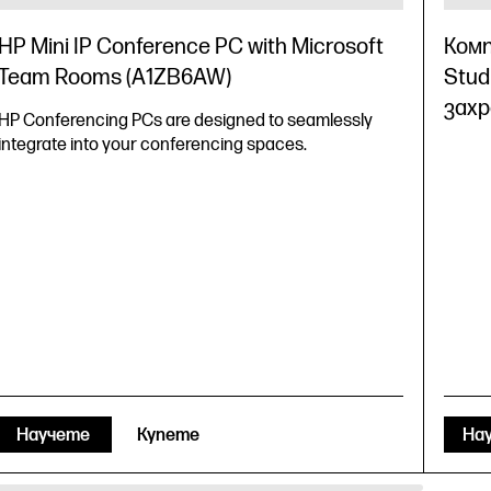
HP Mini IP Conference PC with Microsoft
Комп
Team Rooms (A1ZB6AW)
Stud
захр
HP Conferencing PCs are designed to seamlessly
integrate into your conferencing spaces.
Научете
Купете
На