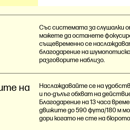
Със системата за слушалки от
можете да останете фокусира
същевременно се наслаждават
благодарение на шумопотиска
разговорите наблизо.
ите на
Наслаждавайте се на удобств
и по-дълъг обхват на действие 
Благодарение на 13 часа врем
движите до 590 фута/180 м 
дори когато не сте на бюрот