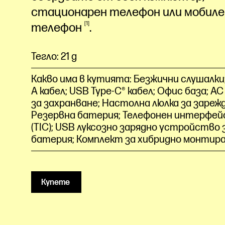
стационарен телефон или мобиле
1
телефон
.
Тегло: 21 g
Какво има в кутията: Безжични слушалки;
A кабел; USB Type-C® кабел; Офис база; A
за захранване; Настолна люлка за зареж
Резервна батерия; Телефонен интерфей
(TIC); USB луксозно зарядно устройство 
батерия; Комплект за хибридно монтир
Купете