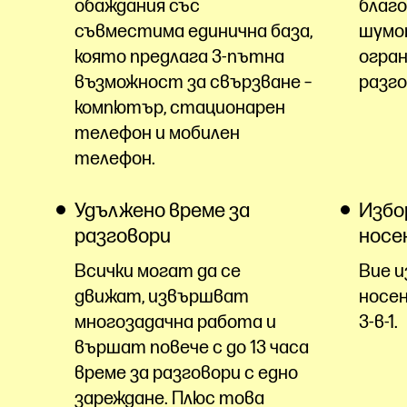
обаждания със
благо
съвместима единична база,
шумо
която предлага 3-пътна
огран
възможност за свързване –
разго
компютър, стационарен
телефон и мобилен
телефон.
Удължено време за
Избо
разговори
носе
Всички могат да се
Вие и
движат, извършват
носен
многозадачна работа и
3-в-1.
вършат повече с до 13 часа
време за разговори с едно
зареждане. Плюс това