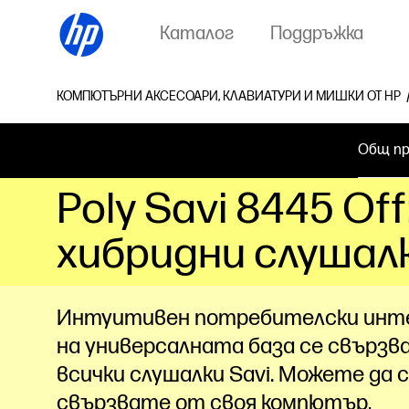
Каталог
Поддръжка
КОМПЮТЪРНИ АКСЕСОАРИ, КЛАВИАТУРИ И МИШКИ ОТ HP
Общ пр
Poly Savi 8445 Of
хибридни слушал
Интуитивен потребителски инт
на универсалната база се свързв
всички слушалки Savi. Можете да 
свързвате от своя компютър,