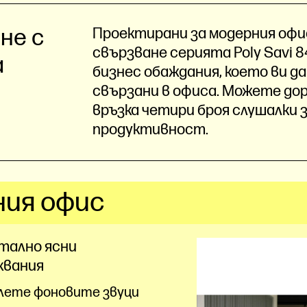
не с
Проектирани за модерния офи
свързване серията Poly Savi 
а
бизнес обаждания, което ви 
свързани в офиса. Можете до
връзка четири броя слушалки 
продуктивност.
ния офис
тално ясни
квания
лете фоновите звуци