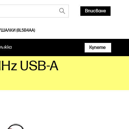
Вписване
ЛУШАЛКИ (8L5B4AA)
ръжка
Купете
MHz USB-A