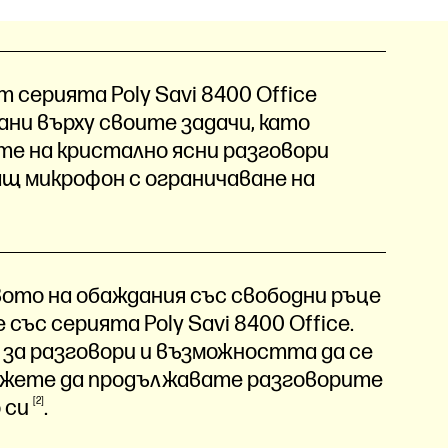
 серията Poly Savi 8400 Office
ни върху своите задачи, като
е на кристално ясни разговори
щ микрофон с ограничаване на
ото на обаждания със свободни ръце
със серията Poly Savi 8400 Office.
е за разговори и възможността да се
можете да продължавате разговорите
о
си
2
.