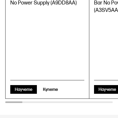
No Power Supply (A9DD8AA)
Bar No Po
(A3SV5AA
Научете
Купете
Научете