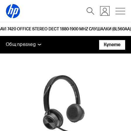
SAVI 7420 OFFICE STEREO DECT 1880-1900 MHZ СЛУШАЛКИ (8L560AA)
Общ преглед
Функции
Технически спецификаци
Общ преглед
Купете
Общ преглед
Функции
Технически спецификации
Поддръжка