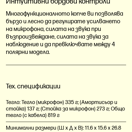
Интуитивни бордови контроли
Многофункционалното копче ви позволява
бързо и лесно да регулирате усилването
на микрофона, силата на звука при
възпроизвеждане, силата на звука за
наблюдение и да превключвате между 4
полярни модела.
Тех. спецификации
Тегло:
Тегло (микрофон) 335 г; (Амортисьор и
стойка) 137 г; (Стойка за микрофон) 273 г; Общо
тегло (с кабела) 819 г
Минимални размери (Ш x Д x В):
11.6 x 15.6 x 26.8