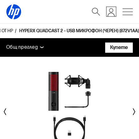
 ОТ HP
HYPERX QUADCAST 2 – USB МИКРОФОН (ЧЕРЕН) (872V1AA)
Общ преглед
Технически спецификации
Аксесоа
Общ преглед
Купете
Общ преглед
Технически спецификации
Аксесоари
Поддръжка