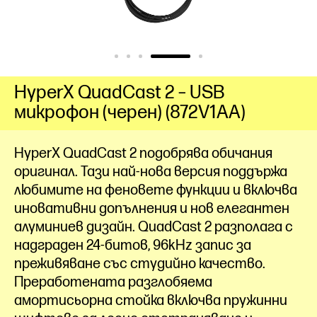
HyperX QuadCast 2 – USB
микрофон (черен) (872V1AA)
HyperX QuadCast 2 подобрява обичания
оригинал. Тази най-нова версия поддържа
любимите на феновете функции и включва
иновативни допълнения и нов елегантен
алуминиев дизайн. QuadCast 2 разполага с
надграден 24-битов, 96kHz запис за
преживяване със студийно качество.
Преработената разглобяема
амортисьорна стойка включва пружинни