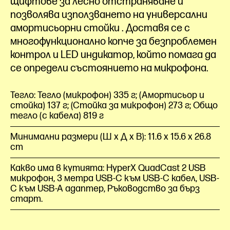
щифтове за лесно отстраняване и
позволява използването на универсални
амортисьорни
стойки
. Доставя се с
многофункционално копче за безпроблемен
контрол и LED индикатор, който помага да
се определи състоянието на микрофона.
Тегло: Тегло (микрофон) 335 г; (Амортисьор и
стойка) 137 г; (Стойка за микрофон) 273 г; Общо
тегло (с кабела) 819 г
Минимални размери (Ш x Д x В): 11.6 x 15.6 x 26.8
cm
Какво има в кутията: HyperX QuadCast 2 USB
микрофон, 3 метра USB-C към USB-C кабел, USB-
C към USB-A адаптер, Ръководство за бърз
старт.