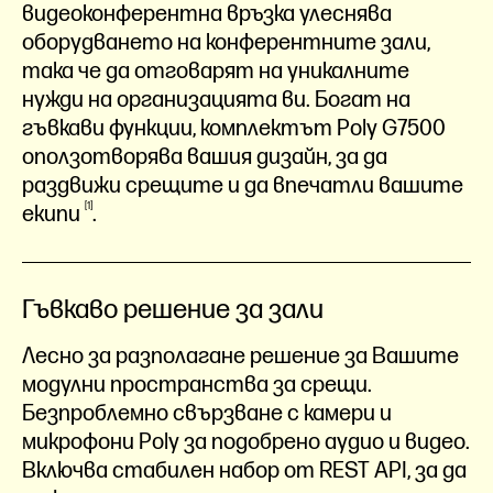
видеоконферентна връзка улеснява
оборудването на конферентните зали,
така че да отговарят на уникалните
нужди на организацията ви. Богат на
гъвкави функции, комплектът Poly G7500
оползотворява вашия дизайн, за да
раздвижи срещите и да впечатли вашите
1
екипи
.
Гъвкаво решение за зали
Лесно за разполагане решение за Вашите
модулни пространства за срещи.
Безпроблемно свързване с камери и
микрофони Poly за подобрено аудио и видео.
Включва стабилен набор от REST API, за да