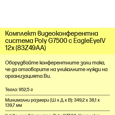
Комплект видеоконферентна
система Poly G7500 с EagleEyeIV
12x (83Z49AA)
Оборудвайте конферентните зали така,
че да отговорите на уникалните нужди на
организацията Ви.
Тегло: 952,5 г
Минимални размери (Ш x Д x В): 349,2 x 38,1 x
139,7 мм