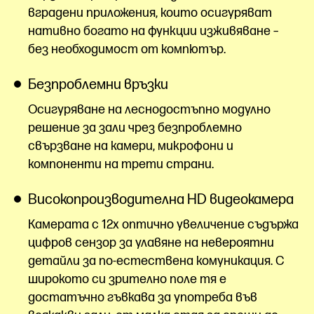
вградени приложения, които осигуряват
нативно богато на функции изживяване –
без необходимост от компютър.
Безпроблемни връзки
Осигуряване на леснодостъпно модулно
решение за зали чрез безпроблемно
свързване на камери, микрофони и
компоненти на трети страни.
Високопроизводителна HD видеокамера
Камерата с 12x оптично увеличение съдържа
цифров сензор за улавяне на невероятни
детайли за по-естествена комуникация. С
широкото си зрително поле тя е
достатъчно гъвкава за употреба във