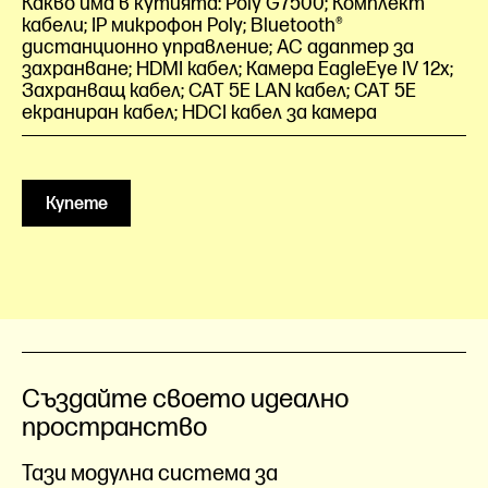
Какво има в кутията: Poly G7500; Комплект
кабели; IP микрофон Poly; Bluetooth®
дистанционно управление; AC адаптер за
захранване; HDMI кабел; Камера EagleEye IV 12x;
Захранващ кабел; CAT 5E LAN кабел; CAT 5E
екраниран кабел; HDCI кабел за камера
Купете
Създайте своето идеално
пространство
Тази модулна система за