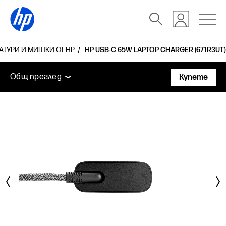
АТУРИ И МИШКИ ОТ HP
HP USB-C 65W LAPTOP CHARGER (671R3UT)
Общ преглед
Технически спецификации
Аксесоа
Общ преглед
Купете
Общ преглед
Технически спецификации
Аксесоари
Поддръжка