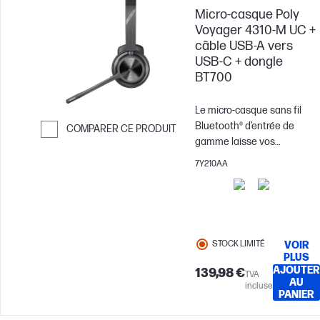
Micro-casque Poly
Voyager 4310-M UC +
câble USB-A vers
USB-C + dongle
BT700
Le micro-casque sans fil
Bluetooth® d’entrée de
COMPARER CE PRODUIT
gamme laisse vos
Passer pour comparer
collaborateurs libres de
7Y210AA
leurs mouvements.
Découvrez la gamme
Voyager 4300 UC. Ce micro-
casque offre tout ce dont
vos équipes ont besoin
STOCK LIMITÉ
VOIR
pour rester productives et
PLUS
se connecter à tous leurs
AJOUTER
139,98 €
TVA
AU
appareils, à la maison ou au
incluse
PANIER
bureau.