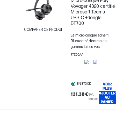
Micro-casque Poly
Voyager 4320 certifié
Microsoft Teams
USB-C +dongle
BT700
COMPARER CE PRODUIT
Le micro-casque sans fil
Passer pour comparer
Bluetooth® d’entrée de
gamme laisse vos
collaborateurs libres de
77Z30AA
leurs mouvements.
Découvrez la gamme
Voyager 4300 UC. Ce micro-
casque offre tout ce dont
vos équipes ont besoin
EN STOCK
VOIR
pour rester productives et
PLUS
se connecter à tous leurs
AJOUTER
131,38 €
TVA
AU
appareils, à la maison ou au
incluse
PANIER
bureau.