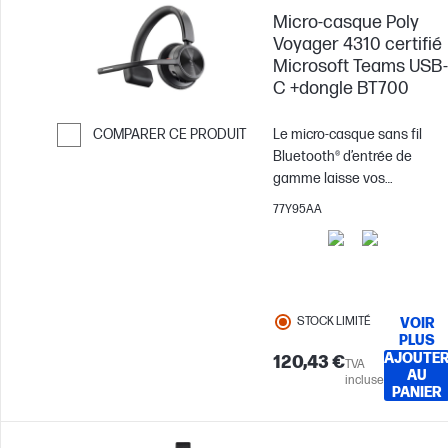
Micro-casque Poly
Voyager 4310 certifié
Microsoft Teams USB-
C +dongle BT700
COMPARER CE PRODUIT
Le micro-casque sans fil
Bluetooth® d’entrée de
Passer pour comparer
gamme laisse vos
collaborateurs libres de
77Y95AA
leurs mouvements.
Découvrez la gamme
Voyager 4300 UC. Ce micro-
casque offre tout ce dont
vos équipes ont besoin pou
STOCK LIMITÉ
VOIR
rester productives et se
PLUS
connecter à tous leurs
AJOUTE
120,43 €
TVA
AU
appareils, à la maison ou au
incluse
PANIER
bureau.