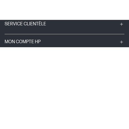
SERVICE CLIENTÈLE
MON COMPTE HP
INSTANT INK
A PROPOS D'HP
LIENS UTILES
© Copyright 2024 HP Development Company, L.P.