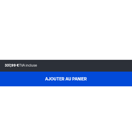
337,99 €
TVA incluse
AJOUTER AU PANIER
SERVICE CLIENTÈLE
MON COMPTE HP