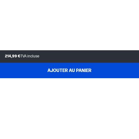
214,99 €
TVA incluse
AJOUTER AU PANIER
SERVICE CLIENTÈLE
MON COMPTE HP