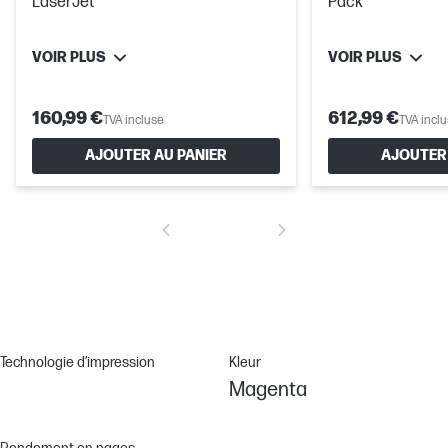
LaserJet
Pack
VOIR PLUS
VOIR PLUS
160,99 €
612,99 €
TVA incluse
TVA incl
AJOUTER AU PANIER
AJOUTER 
Technologie d’impression
Kleur
Magenta