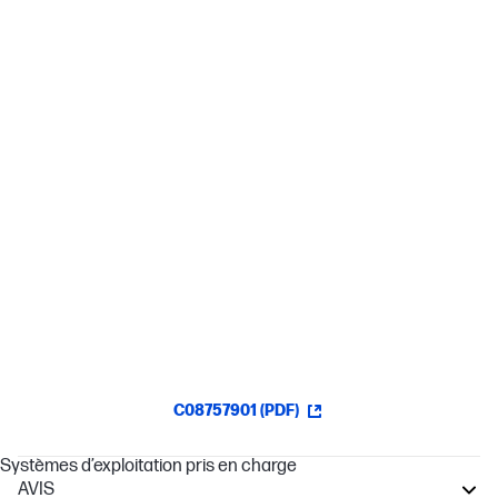
Passez facilement d’une plate-forme de visioconférence à l’autre
grâce à la certification Works With Chromebook et Zoom de la
webcam et sa compatibilité avec Teams. Compatible avec
plusieurs systèmes d’exploitation.[1][2]
Deux microphones intégrés
Qualité de son claire et nette quel que soit l’angle avec la
fonction antibruit.
Ajustement facile avec la rotation et l’inclinaison
Rotation à 360° et inclinaison à 15° pour trouver l’angle parfait.
C08757901 (PDF)
Systèmes d’exploitation pris en charge
AVIS