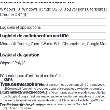
Systèmes d'exploitation supportés
EliteBook
Windows 10 ; Windows 11 ; mac OS 10.10 ou versions ultérieures ;
ProBook
Chrome OS™ [1]
ZBook
Flexible
Logiciels et applications
Other compatible products
Logiciel de collaboration certifié
Dragonfly
Microsoft Teams ; Zoom ; Works With Chromebook ; Google Meet
Elite
Mobile Thin Client
Logiciel de gestion
Pro
Objectif Poly [2]
ProDesk
Chromebook
Périphériques d'entrée et multimédia
KSPS
Type de microphone
[1] Test par Google pour le respect des normes de compatibilité Chromebook.
[2] Ce produit fonctionne avec des appareils capables d’exécuter la dernière
Deux microphones antibruit
version de Chrome OS et a été certifié conforme aux normes de compatibilité
de Google. Google n’est pas responsable du fonctionnement de ce produit ou
de sa conformité aux exigences de sécurité. Chromebook et le badge Works
With Chromebook sont des marques commerciales de Google LLC.
Fonctionnalités avancées
[3] Trépied non inclus.