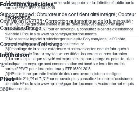
[4] Le pourcentage de plastique recyclé s’appuie sur la définition établie par la
Fonctions spéciales
norme EPEAT® IEEE 1680.1-2018.
Support trépied ; Obturateur de confidentialité intégré ; Capteur
TECHSPECS
Omnivision OV2735 ; Correction automatique de la luminosité ;
[1] HP inclut une garantie limitée d’un an (deux ans) avec support en ligne
Correction d’image
disponible 24 h/24 et 7 j/7. Pour en savoir plus, consultez le centre d’assistance
clientèle HP ou le site www.hp.com/go/orderdocuments.
[2] Nécessite le logiciel à télécharger sur le site Poly.com/lens. Le PC hôte
Caractéristiques d'affichage
nécessite Windows 10 ou une version ultérieure.
[3] Emballage de la caisse extérieure et cales en carton ondulé fabriqués à
Inclinaison
100 % à partir de fibres recyclées et certifiées issues de sources durables.
[4] La part de plastique recyclé est exprimée en pourcentage du poids total du
plastique. Le recyclage post-consommation est basé sur les critères de la
15°
norme EPEAT® pour les ordinateurs, IEEE 1680.1-2018.
[5] HP inclut une garantie limitée de deux ans avec assistance en ligne
Pivot
disponible 24 h/24 et 7 j/7. Pour en savoir plus, consultez le centre d’assistance
clientèle HP ou le site www.hp.com/go/orderdocuments. Accès Internet requis,
360°
mais non inclus.
Garantie
Garantie fabricant
Garantie HP limitée standard d’un an. [5]