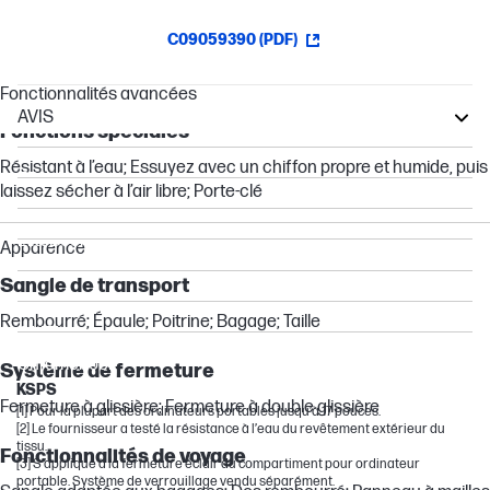
C09059390 (PDF)
Fonctionnalités avancées
AVIS
Fonctions spéciales
Other compatible products
Résistant à l’eau; Essuyez avec un chiffon propre et humide, puis
ZBook
laissez sécher à l’air libre; Porte-clé
ProBook
EliteBook
Apparence
Envy
Sangle de transport
Essential
Rembourré; Épaule; Poitrine; Bagage; Taille
OMEN
Chromebook
Système de fermeture
KSPS
Fermeture à glissière; Fermeture à double glissière
[1] Pour la plupart des ordinateurs portables jusqu’à 17 pouces.
[2] Le fournisseur a testé la résistance à l’eau du revêtement extérieur du
tissu.
Fonctionnalités de voyage
[3] S’applique à la fermeture éclair du compartiment pour ordinateur
portable. Système de verrouillage vendu séparément.