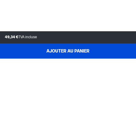
1080 g
Poids du carton/paquet
1110 g
49,34 €
TVA incluse
Contenu de l'emballage
AJOUTER AU PANIER
Contenu de l’emballage
Sac à dos
SERVICE CLIENTÈLE
MON COMPTE HP
INSTANT INK