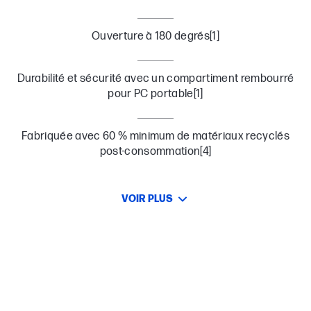
Ouverture à 180 degrés[1]
Durabilité et sécurité avec un compartiment rembourré
pour PC portable[1]
Fabriquée avec 60 % minimum de matériaux recyclés
post-consommation[4]
VOIR PLUS
Voyager en toute légèreté
Fixez facilement et en toute sécurité votre sac à dos pour PC
portable à vos bagages à roulettes pour un transport facile.