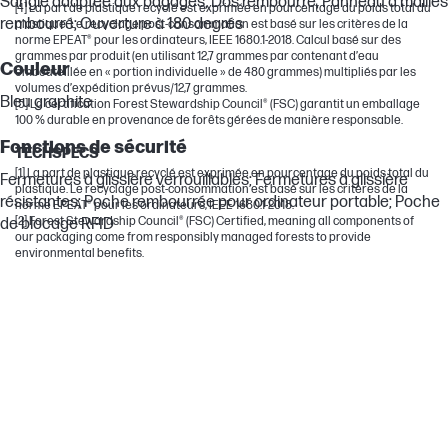
Sangle adaptée aux bagages; Dos rembourré; Panneau à mailles
[4] La part de plastique recyclé est exprimée en pourcentage du poids total du
rembourré; Ouverture à 180 degrés
plastique. Le recyclage post-consommation est basé sur les critères de la
norme EPEAT® pour les ordinateurs, IEEE 1680.1-2018. Calcul basé sur des
grammes par produit (en utilisant 12,7 grammes par contenant d’eau
Couleur
embouteillée en « portion individuelle » de 480 grammes) multipliés par les
volumes d’expédition prévus/12,7 grammes.
Bleu graphite
[5] La certification Forest Stewardship Council® (FSC) garantit un emballage
100 % durable en provenance de forêts gérées de manière responsable.
Fonctions de sécurité
TECHSPECS
[1] La part de plastique recyclé est exprimée en pourcentage du poids total du
Fermetures à glissière verrouillables; Fermetures à glissière
plastique. Le recyclage post-consommation est basé sur les critères de la
résistantes; Poche rembourrée pour ordinateur portable; Poche
norme EPEAT® pour les ordinateurs, IEEE 1680.1-2018.
[2] Forest Stewardship Council® (FSC) Certified, meaning all components of
de blocage RFID
our packaging come from responsibly managed forests to provide
environmental benefits.
Poches externes
Accessoires; 2 accès rapide; 1 poche pour bouteille
d’eau/parapluie
Matériau du rembourrage
Mousse EPE
Matériau de la doublure intérieure