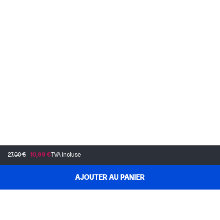
Géographique
Pays d'origine
Fabriqué en Chine
27,00 €
10,99 €
TVA incluse
AJOUTER AU PANIER