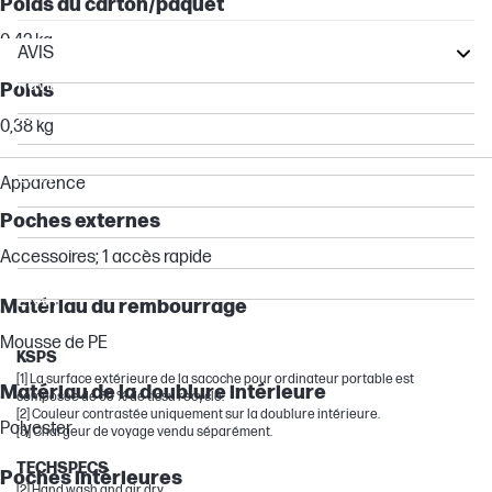
Poids du carton/paquet
0,42 kg
AVIS
Pavilion
Poids
Essential
0,38 kg
Chromebook
Envy
Apparence
Spectre
Poches externes
Other compatible products
Accessoires; 1 accès rapide
OMEN by HP
ENVY
Matériau du rembourrage
Stream
Mousse de PE
KSPS
[1] La surface extérieure de la sacoche pour ordinateur portable est
Matériau de la doublure intérieure
composée de 65 % de tissu recyclé.
[2] Couleur contrastée uniquement sur la doublure intérieure.
Polyester
[3] Chargeur de voyage vendu séparément.
TECHSPECS
Poches intérieures
[2] Hand wash and air dry.