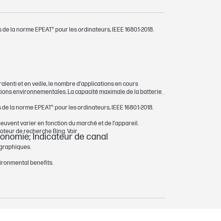
 de la norme EPEAT® pour les ordinateurs, IEEE 1680.1-2018.
alenti et en veille, le nombre d’applications en cours
nditions environnementales. La capacité maximale de la batterie
 de la norme EPEAT® pour les ordinateurs, IEEE 1680.1-2018.
peuvent varier en fonction du marché et de l’appareil.
oteur de recherche Bing. Voir
tonomie; Indicateur de canal
ographiques.
ironmental benefits.