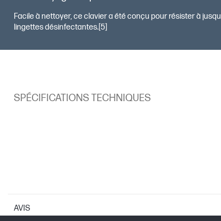
Facile à nettoyer, ce clavier a été conçu pour résister à jusqu’
lingettes désinfectantes.[5]
SPÉCIFICATIONS TECHNIQUES
AVIS
SYSTÈMES D’EXPLOITATION PRIS EN CHA