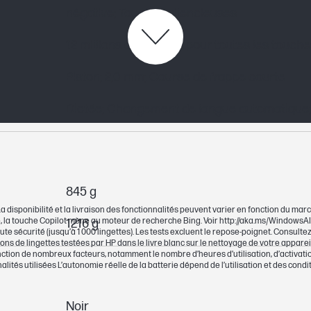
négative; Touches silencieuses
12 millions de frappes pour toutes les touche
Piston; 2,0 mm; Course de frappe courte
Dictée; Changement de langue automatique; C
845 g
a disponibilité et la livraison des fonctionnalités peuvent varier en fonction du mar
, la touche Copilot mène au moteur de recherche Bing. Voir http://aka.ms/Windows
1216 g
e sécurité (jusqu’à 1 000 lingettes). Les tests excluent le repose-poignet. Consultez 
tions de lingettes testées par HP dans le livre blanc sur le nettoyage de votre app
nction de nombreux facteurs, notamment le nombre d’heures d’utilisation, d’activation,
alités utilisées L’autonomie réelle de la batterie dépend de l’utilisation et des con
Noir