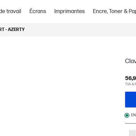
de travail
Écrans
Imprimantes
Encre, Toner & Pa
RT - AZERTY
Clav
56,9
TVA & 
EN