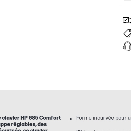
Le clavier HP 685 Comfort
Forme incurvée pour un
appe réglables, des
curisée, ce clavier