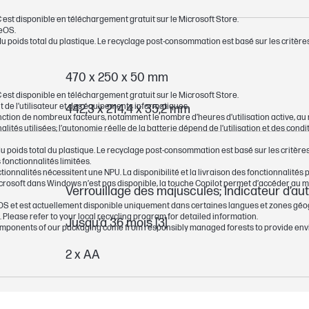
C est disponible en téléchargement gratuit sur le Microsoft Store.
eOS.
u poids total du plastique. Le recyclage post-consommation est basé sur les critères
470 x 250 x 50 mm
C est disponible en téléchargement gratuit sur le Microsoft Store.
nt de l’utilisateur et des équipements informatiques.
442,3 x 214,4 x 35,2 mm
onction de nombreux facteurs, notamment le nombre d’heures d’utilisation active, au r
lités utilisées; l’autonomie réelle de la batterie dépend de l’utilisation et des co
u poids total du plastique. Le recyclage post-consommation est basé sur les critères
fonctionnalités limitées.
onnalités nécessitent une NPU. La disponibilité et la livraison des fonctionnalités 
rosoft dans Windows n’est pas disponible, la touche Copilot permet d’accéder au m
Verrouillage des majuscules; Indicateur d’au
acOS et est actuellement disponible uniquement dans certaines langues et zones gé
 Please refer to your local recycling program for detailed information.
Jusqu’à 36 mois [3]
 components of our packaging come from responsibly managed forests to provide env
2 x AA