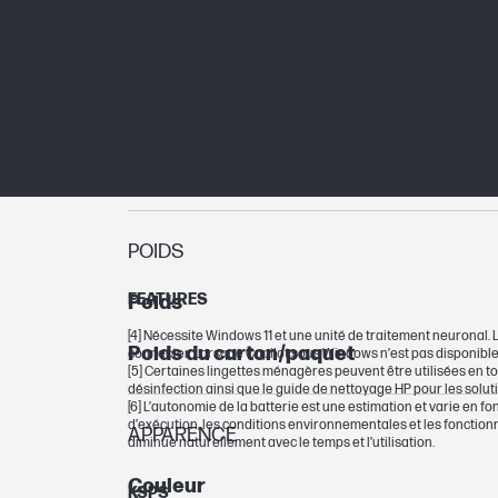
Cycle de vie des touches
Structure des touches
Touches spéciales
POIDS
FEATURES
Poids
[4] Nécessite Windows 11 et une unité de traitement neuronal. L
Poids du carton/paquet
connecter. Lorsque Copilot sous Windows n’est pas disponible
[5] Certaines lingettes ménagères peuvent être utilisées en tout
désinfection ainsi que le guide de nettoyage HP pour les solu
[6] L’autonomie de la batterie est une estimation et varie en fo
d’exécution, les conditions environnementales et les fonctionn
APPARENCE
diminue naturellement avec le temps et l’utilisation.
Couleur
KSPS