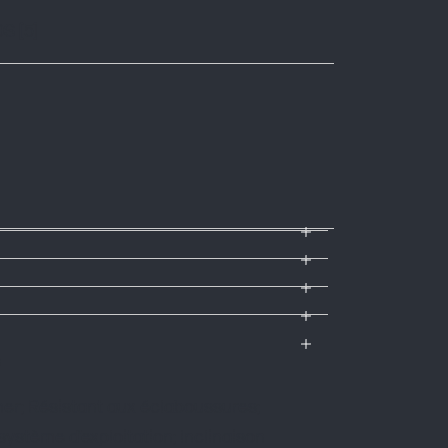
S [5]
s
her; Résistant aux éclaboussures;
stème d’exploitation; Inclinaison