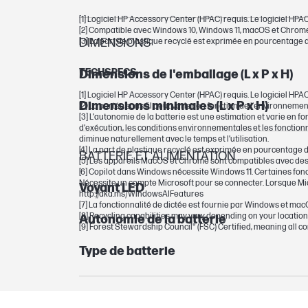
[1] Logiciel HP Accessory Center (HPAC) requis. Le logiciel HPA
[2] Compatible avec Windows 10, Windows 11, macOS et Chrom
DIMENSIONS
[3] La part de plastique recyclé est exprimée en pourcentage d
TECHSPECS
Dimensions de l'emballage (L x P x H)
[1] Logiciel HP Accessory Center (HPAC) requis. Le logiciel HPA
Dimensions minimales (L x P x H)
[2] La portée sans fil peut varier en fonction de l’environneme
[3] L’autonomie de la batterie est une estimation et varie en f
d’exécution, les conditions environnementales et les fonctionna
diminue naturellement avec le temps et l’utilisation.
[4] La part de plastique recyclé est exprimée en pourcentage d
BATTERIE ET ALIMENTATION
[5] Les appareils MacOS et Chrome sont compatibles avec des 
[6] Copilot dans Windows nécessite Windows 11. Certaines foncti
Nécessite un compte Microsoft pour se connecter. Lorsque Mic
Voyant LED
http://aka.ms/WindowsAIFeatures
[7] La fonctionnalité de dictée est fournie par Windows et m
[8] Recycling capabilities may vary depending on your location.
Autonomie de la batterie
[9] Forest Stewardship Council® (FSC) Certified, meaning all
Type de batterie
LOGICIELS ET APPLICATIONS