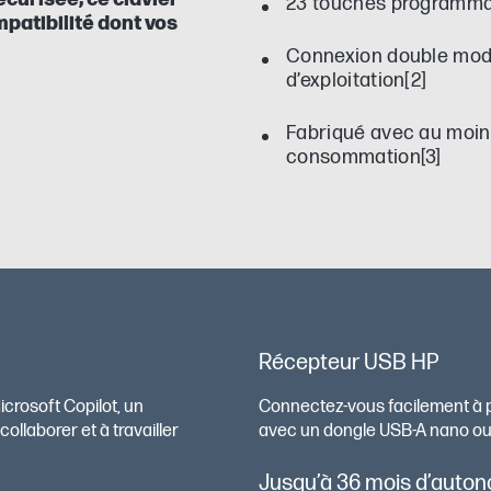
23 touches programmabl
mpatibilité dont vos
Connexion double mode
d’exploitation[2]
Fabriqué avec au moin
consommation[3]
Récepteur USB HP
crosoft Copilot, un
Connectez-vous facilement à pl
 collaborer et à travailler
avec un dongle USB-A nano ou j
Jusqu’à 36 mois d’auto