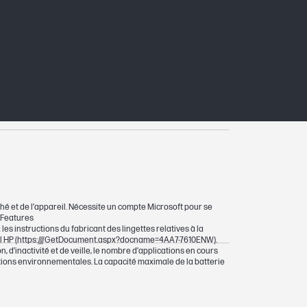
s
opilot [6,7]
ché et de l’appareil. Nécessite un compte Microsoft pour se
AIFeatures
les instructions du fabricant des lingettes relatives à la
areil HP (https:////GetDocument.aspx?docname=4AA7-7610ENW).
 d’inactivité et de veille, le nombre d’applications en cours
ditions environnementales. La capacité maximale de la batterie