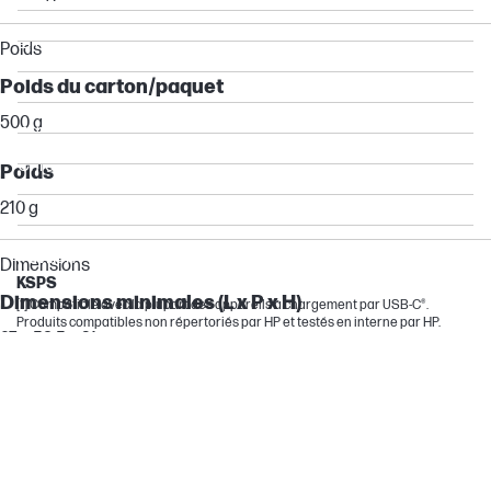
Pro
Elite
Poids
Dragonfly
Poids du carton/paquet
ZHAN
500 g
ENVY
Chromebox
Poids
Chromebook
210 g
Mobile Thin Client
Pavilion
Dimensions
KSPS
Dimensions minimales (L x P x H)
[1] Compatible avec la plupart des appareils à chargement par USB-C®.
Produits compatibles non répertoriés par HP et testés en interne par HP.
97 x 53,5 x 21 mm
Dimensions de l'emballage (L x P x H)
97 x 75 x 237 mm
Batterie et alimentation