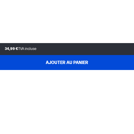
Sécurité du produit
https://support.hp.com/us-en/document/ish_6126692-6126777-
16?openCLC=true
Contenu de l'emballage
34,99 €
TVA incluse
Contenu de l’emballage
Adaptateur secteur AC; Câble USB Type-C®️; 1 cordon
AJOUTER AU PANIER
d’alimentation; Carte de garantie
SERVICE CLIENTÈLE
MON COMPTE HP
INSTANT INK