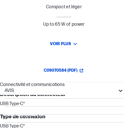
Compact et léger
Up to 65 W of power
VOIR PLUS
C09070584 (PDF)
Connectivité et communications
AVIS
Description du connecteur
EliteBook
USB Type-C®
ProBook
Other compatible products
Type de connexion
ZBook
USB Type-C®