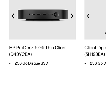
HP ProDesk 5 G1i Thin Client
Client lége
(D43YCEA)
(5H123EA)
256 Go Disque SSD
256 Go D