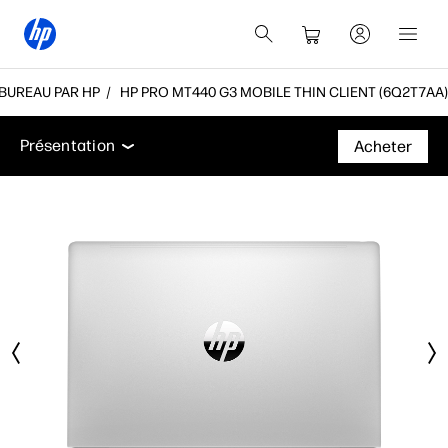
 BUREAU PAR HP
HP PRO MT440 G3 MOBILE THIN CLIENT (6Q2T7AA)
Présentation
Fiche technique
Accessoires
Ass
Présentation
Acheter
Présentation
Fiche technique
Accessoires
Assistance