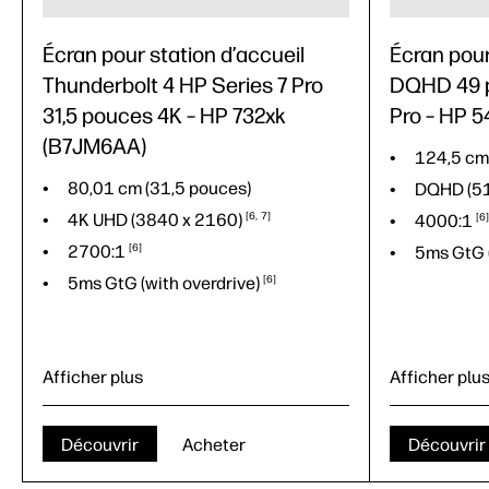
Écran pour station d’accueil
Écran pou
Thunderbolt 4 HP Series 7 Pro
DQHD 49 p
31,5 pouces 4K – HP 732xk
Pro – HP 
(B7JM6AA)
124,5 cm
80,01 cm (31,5 pouces)
DQHD (5
4K UHD (3840 x
2160)
6
7
4000:1
6
2700:1
6
5ms GtG 
5ms GtG (with
overdrive)
6
Afficher plus
Afficher plu
124,5 cm
DQHD (5
Découvrir
Acheter
Découvrir
80,01 cm (31,5 pouces)
4000:1
6
6
7