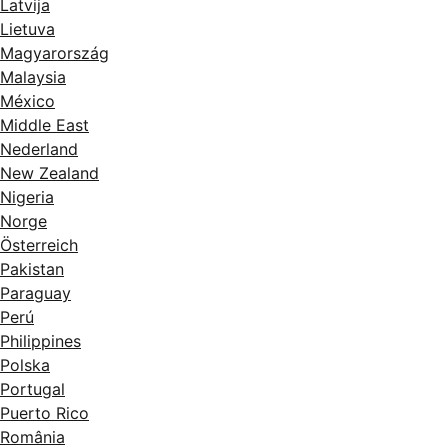
Latvija
Lietuva
Magyarország
Malaysia
México
Middle East
Nederland
New Zealand
Nigeria
Norge
Österreich
Pakistan
Paraguay
Perú
Philippines
Polska
Portugal
Puerto Rico
România