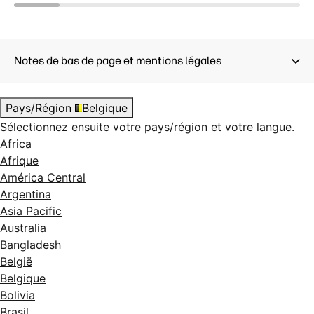
4K UHD (3840 x
2160)
5ms GtG 
2700:1
6
AV; LCD
5ms GtG (with
overdrive)
6
Notes de bas de page et mentions légales
IPS Black; Néo :LED
Pays/Région
Belgique
Sélectionnez ensuite votre pays/région et votre langue.
Africa
Afrique
América Central
Argentina
Asia Pacific
Australia
Bangladesh
België
Belgique
Bolivia
Brasil