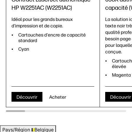
HP W2251AC (W2251AC)
capacité 
Idéal pour les grands bureaux
La solution i
d’impression et de copie.
texte noir tr
qualité prof
Cartouches d'encre de capacité
besoin page 
standard
pour laquell
Cyan
conçue.
Cartouch
élevée
Magenta
Découvrir
Acheter
Découvrir
Pays/Région
Belgique