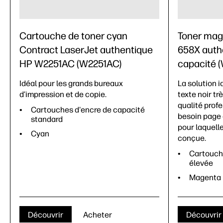
Cartouche de toner cyan
Toner mag
Contract LaserJet authentique
658X auth
HP W2251AC (W2251AC)
capacité 
Idéal pour les grands bureaux
La solution i
d’impression et de copie.
texte noir tr
qualité prof
Cartouches d'encre de capacité
besoin page 
standard
pour laquell
Cyan
conçue.
Cartouch
élevée
Magenta
Découvrir
Acheter
Découvrir